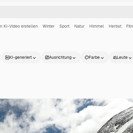
in KI-Video erstellen
Winter
Sport
Natur
Himmel
Herbst
Fit
KI-generiert
Ausrichtung
Farbe
Leute
Produkte
Loslegen