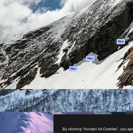
attform, um deine beste
Spaces
Academy
klichen. Mehr als 1 Million
KI-Assistent
Dokumentation
er Kreativen, Unternehmen,
KI-Bildgenerator
Support
Studios.
KI-Videogenerator
AGB
KI-
Datenschutzerkl
Stimmengenerator
Originale
Neu
Stock-Inhalte
Cookie-Richtlinie
MCP für
Vertrauenszentr
Neu
Claude/ChatGPT
Partner
Agenten
Neu
Unternehmen
API
Mobile App
Alle Magnific-Tools
-
2026
Freepik Company S.L.U.
Alle Rechte vorbehalten
.
By clicking “Accept All Cookies”, you ag