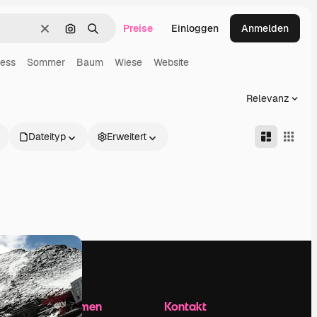
Preise
Einloggen
Anmelden
Löschen
Nach Bild suchen
Suchen
ness
Sommer
Baum
Wiese
Website
Relevanz
Dateityp
Erweitert
Unternehmen
Kontakt