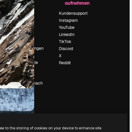
aufnehmen
Preise
Über uns
Kundensupport
Reviews
Instagram
Karriere
YouTube
ärung
Suchtrends
LinkedIn
Blog
TikTok
Veranstaltungen
Discord
um
Slidesgo
X
Deine Inhalte
Reddit
verkaufen
Pressesaal
Suchst du nach
magnific.ai
ree to the storing of cookies on your device to enhance site