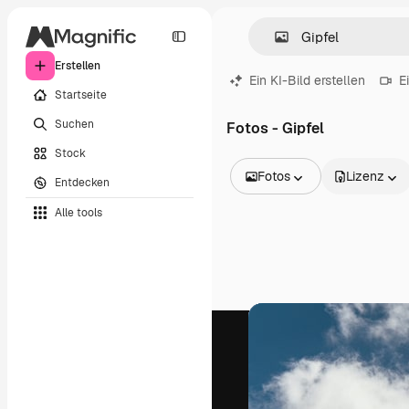
Erstellen
Ein KI-Bild erstellen
E
Startseite
Suchen
Fotos - Gipfel
Stock
Fotos
Lizenz
Entdecken
Alle Bilder
Alle tools
Vektoren
Illustrationen
Fotos
PSD
Vorlagen
Mockups
Videos
Filmmaterial
Motion Graphics
Videovorlagen
Icons
3D-Modelle
Schriftarten