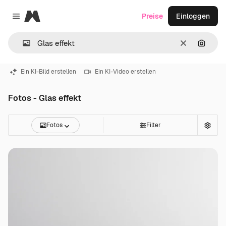
Magnific
Preise
Einloggen
Close menu
Löschen
Nach B
Ein KI-Bild erstellen
Ein KI-Video erstellen
Fotos - Glas effekt
Fotos
Filter