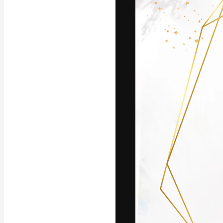
Die kreative Pl
Arbeit zu verwir
Abonnenten unt
Agenturen und 
Deutsch
Copyright © 2010