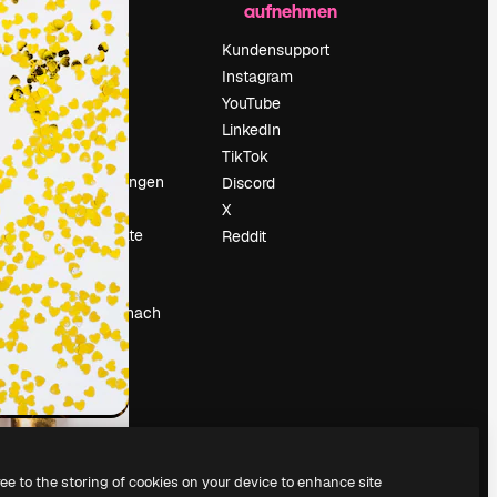
aufnehmen
Preise
Über uns
Kundensupport
Reviews
Instagram
Karriere
YouTube
ärung
Suchtrends
LinkedIn
Blog
TikTok
Veranstaltungen
Discord
um
Slidesgo
X
Deine Inhalte
Reddit
verkaufen
Pressesaal
Suchst du nach
magnific.ai
ree to the storing of cookies on your device to enhance site