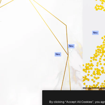
attform, um deine beste
Spaces
Academy
klichen. Mehr als 1 Million
KI-Assistent
Dokumentation
er Kreativen, Unternehmen,
KI-Bildgenerator
Support
Studios.
KI-Videogenerator
AGB
KI-
Datenschutzerkl
Stimmengenerator
Originale
Neu
Stock-Inhalte
Cookie-Richtlinie
MCP für
Vertrauenszentr
Neu
Claude/ChatGPT
Partner
Agenten
Neu
Unternehmen
API
Mobile App
Alle Magnific-Tools
-
2026
Freepik Company S.L.U.
Alle Rechte vorbehalten
.
By clicking “Accept All Cookies”, you ag