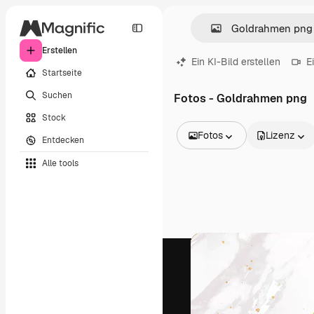
Erstellen
Ein KI-Bild erstellen
E
Startseite
Suchen
Fotos - Goldrahmen png
Stock
Fotos
Lizenz
Entdecken
Alle Bilder
Alle tools
Vektoren
Illustrationen
Fotos
PSD
Vorlagen
Mockups
Videos
Filmmaterial
Motion Graphics
Videovorlagen
Icons
3D-Modelle
Schriftarten