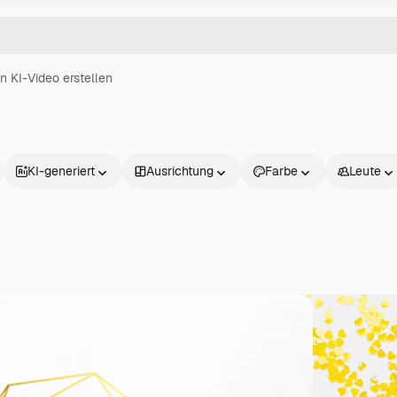
in KI-Video erstellen
KI-generiert
Ausrichtung
Farbe
Leute
Produkte
Loslegen