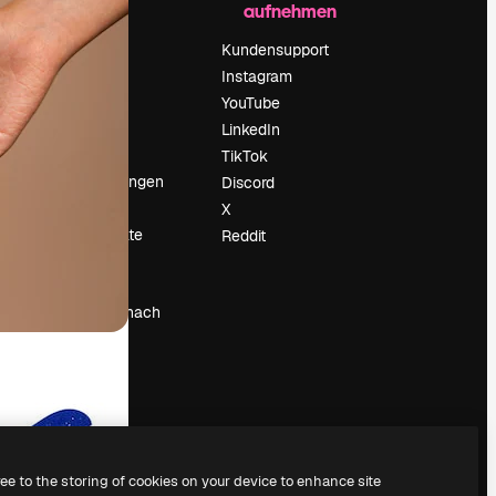
aufnehmen
Preise
Über uns
Kundensupport
Reviews
Instagram
Karriere
YouTube
ärung
Suchtrends
LinkedIn
Blog
TikTok
Veranstaltungen
Discord
um
Slidesgo
X
Deine Inhalte
Reddit
verkaufen
Pressesaal
Suchst du nach
magnific.ai
ree to the storing of cookies on your device to enhance site