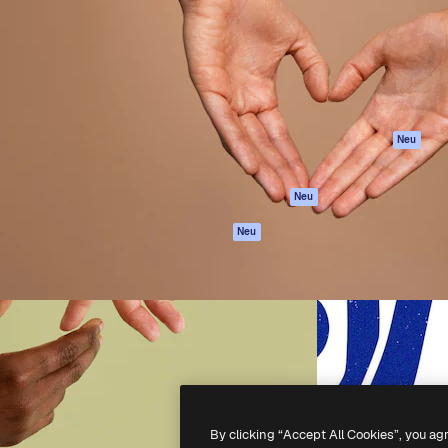
attform, um deine beste
Spaces
Academy
klichen. Mehr als 1 Million
KI-Assistent
Dokumentation
er Kreativen, Unternehmen,
KI-Bildgenerator
Support
Studios.
KI-Videogenerator
AGB
KI-
Datenschutzerkl
Stimmengenerator
Originale
Neu
Stock-Inhalte
Cookie-Richtlinie
MCP für
Vertrauenszentr
Neu
Claude/ChatGPT
Partner
Agenten
Neu
Unternehmen
API
Mobile App
Alle Magnific-Tools
-
2026
Freepik Company S.L.U.
Alle Rechte vorbehalten
.
By clicking “Accept All Cookies”, you ag