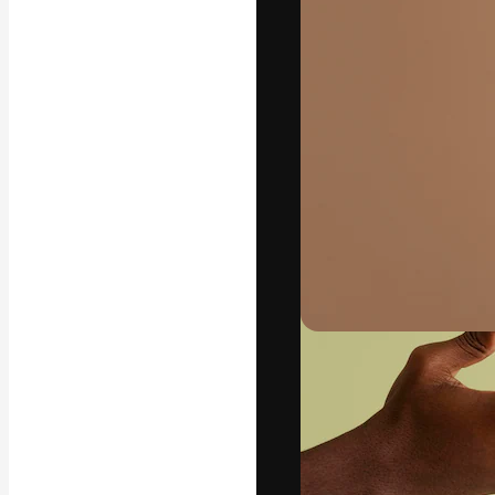
Die kreative Pl
Arbeit zu verwir
Abonnenten unt
Agenturen und 
Deutsch
Copyright © 2010