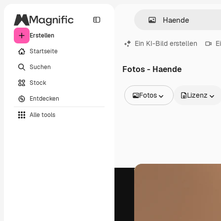
Erstellen
Ein KI-Bild erstellen
E
Startseite
Suchen
Fotos - Haende
Stock
Fotos
Lizenz
Entdecken
Alle Bilder
Alle tools
Vektoren
Illustrationen
Fotos
PSD
Vorlagen
Mockups
Videos
Filmmaterial
Motion Graphics
Videovorlagen
Icons
3D-Modelle
Schriftarten