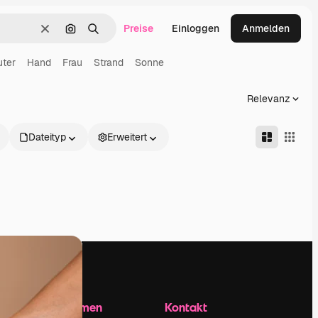
Preise
Einloggen
Anmelden
Löschen
Nach Bild suchen
Suchen
ter
Hand
Frau
Strand
Sonne
Relevanz
Dateityp
Erweitert
Unternehmen
Kontakt