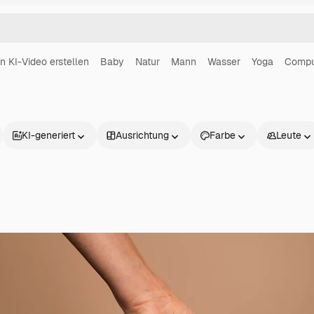
in KI-Video erstellen
Baby
Natur
Mann
Wasser
Yoga
Compu
KI-generiert
Ausrichtung
Farbe
Leute
Produkte
Loslegen