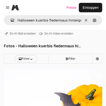
Magnific
Preise
Einloggen
Close menu
Löschen
Nach B
Ein KI-Bild erstellen
Ein KI-Video erstellen
Fotos - Halloween kuerbis fledermaus hintergrund
Fotos
Filter