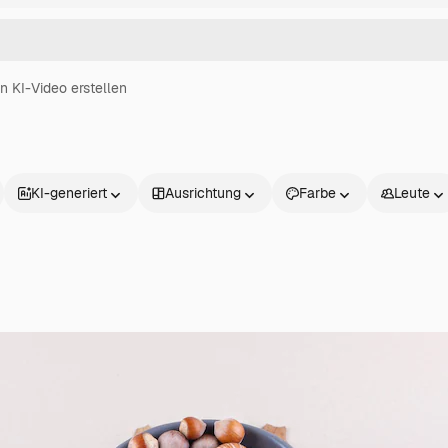
in KI-Video erstellen
KI-generiert
Ausrichtung
Farbe
Leute
Produkte
Loslegen