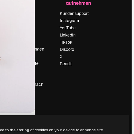
aufnehmen
Preise
Über uns
Kundensupport
Reviews
Instagram
Karriere
YouTube
ärung
Suchtrends
LinkedIn
Blog
TikTok
Veranstaltungen
Discord
um
Slidesgo
X
Deine Inhalte
Reddit
verkaufen
Pressesaal
Suchst du nach
magnific.ai
ree to the storing of cookies on your device to enhance site