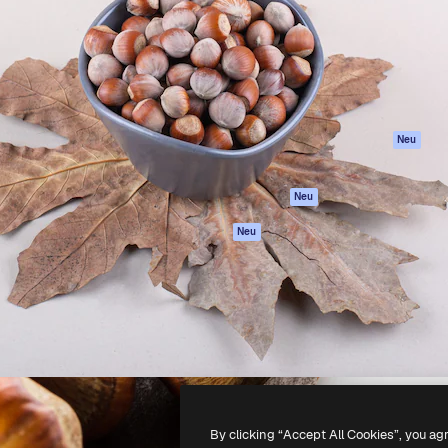
attform, um deine beste
Spaces
Academy
klichen. Mehr als 1 Million
KI-Assistent
Dokumentation
er Kreativen, Unternehmen,
KI-Bildgenerator
Support
Studios.
KI-Videogenerator
AGB
KI-
Datenschutzerkl
Stimmengenerator
Originale
Neu
Stock-Inhalte
Cookie-Richtlinie
MCP für
Vertrauenszentr
Neu
Claude/ChatGPT
Partner
Agenten
Neu
Unternehmen
API
Mobile App
Alle Magnific-Tools
-
2026
Freepik Company S.L.U.
Alle Rechte vorbehalten
.
By clicking “Accept All Cookies”, you ag