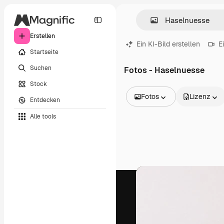
Erstellen
Ein KI-Bild erstellen
E
Startseite
Suchen
Fotos - Haselnuesse
Stock
Fotos
Lizenz
Entdecken
Alle Bilder
Alle tools
Vektoren
Illustrationen
Fotos
PSD
Vorlagen
Mockups
Videos
Filmmaterial
Motion Graphics
Videovorlagen
Icons
3D-Modelle
Schriftarten