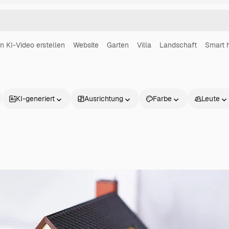
in KI-Video erstellen
Website
Garten
Villa
Landschaft
Smart 
KI-generiert
Ausrichtung
Farbe
Leute
Produkte
Loslegen