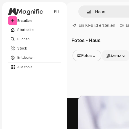
Erstellen
Ein KI-Bild erstellen
E
Startseite
Suchen
Fotos - Haus
Stock
Fotos
Lizenz
Entdecken
Alle Bilder
Alle tools
Vektoren
Illustrationen
Fotos
PSD
Vorlagen
Mockups
Videos
Filmmaterial
Motion Graphics
Videovorlagen
Icons
3D-Modelle
Schriftarten