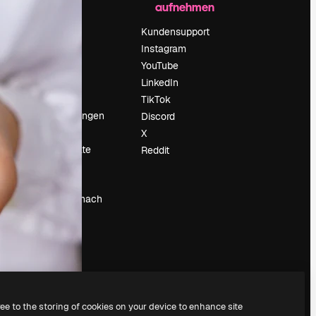
aufnehmen
Preise
Über uns
Kundensupport
Reviews
Instagram
Karriere
YouTube
ärung
Suchtrends
LinkedIn
Blog
TikTok
Veranstaltungen
Discord
um
Slidesgo
X
Deine Inhalte
Reddit
verkaufen
Pressesaal
Suchst du nach
magnific.ai
ree to the storing of cookies on your device to enhance site