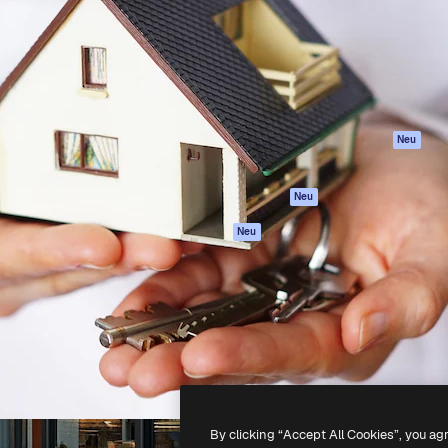
attform, um deine beste
Spaces
Academy
klichen. Mehr als 1 Million
KI-Assistent
Dokumentation
er Kreativen, Unternehmen,
KI-Bildgenerator
Support
Studios.
KI-Videogenerator
AGB
KI-
Datenschutzerkl
Stimmengenerator
Originale
Neu
Stock-Inhalte
Cookie-Richtlinie
MCP für
Vertrauenszentr
Neu
Claude/ChatGPT
Partner
Agenten
Neu
Unternehmen
API
Mobile App
Alle Magnific-Tools
-
2026
Freepik Company S.L.U.
Alle Rechte vorbehalten
.
By clicking “Accept All Cookies”, you ag