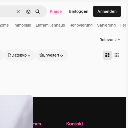
Preise
Einloggen
Anmelden
Löschen
Nach Bild suchen
Suchen
home
Immobilie
Einfamilienhaus
Renovierung
Sanierung
Fen
Relevanz
Dateityp
Erweitert
Unternehmen
Kontakt