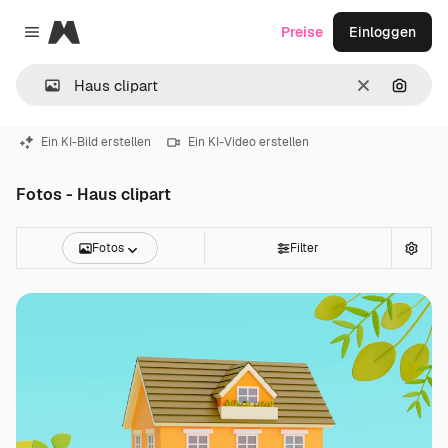
Magnific
Preise
Einloggen
Close menu
Löschen
Nach B
Ein KI-Bild erstellen
Ein KI-Video erstellen
Fotos - Haus clipart
Fotos
Filter