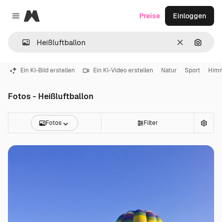
Magnific
Preise
Einloggen
Close menu
Löschen
Nach B
Ein KI-Bild erstellen
Ein KI-Video erstellen
Natur
Sport
Him
Fotos - Heißluftballon
Fotos
Filter