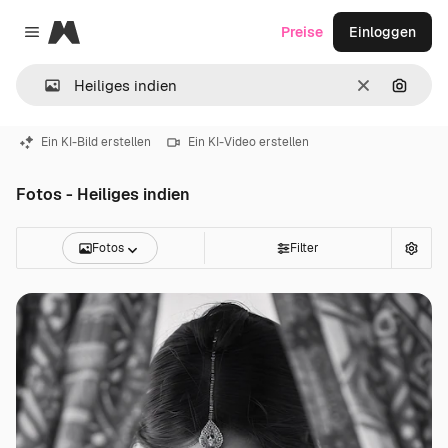
Magnific
Preise
Einloggen
Close menu
Löschen
Nach B
Ein KI-Bild erstellen
Ein KI-Video erstellen
Fotos - Heiliges indien
Fotos
Filter