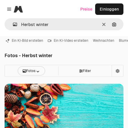
Magnific
Preise
Einloggen
Close menu
Löschen
Nach B
Ein KI-Bild erstellen
Ein KI-Video erstellen
Weihnachten
Blum
Fotos - Herbst winter
Fotos
Filter