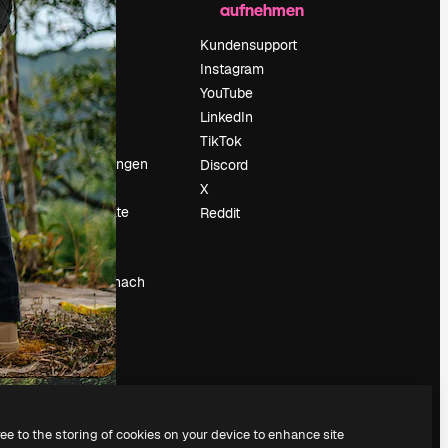
aufnehmen
Preise
Über uns
Kundensupport
Reviews
Instagram
Karriere
YouTube
ärung
Suchtrends
LinkedIn
Blog
TikTok
Veranstaltungen
Discord
um
Slidesgo
X
Deine Inhalte
Reddit
verkaufen
Pressesaal
Suchst du nach
magnific.ai
ree to the storing of cookies on your device to enhance site