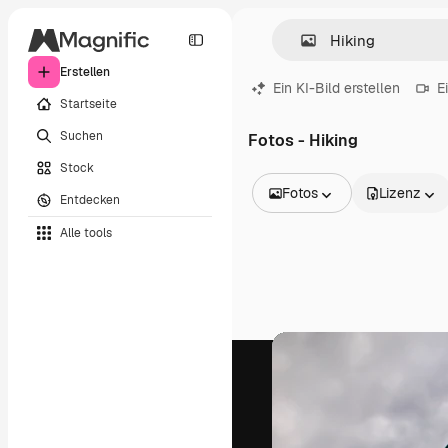
Erstellen
Ein KI-Bild erstellen
E
Startseite
Suchen
Fotos - Hiking
Stock
Fotos
Lizenz
Entdecken
Alle Bilder
Alle tools
Vektoren
Illustrationen
Fotos
PSD
Vorlagen
Mockups
Videos
Filmmaterial
Motion Graphics
Videovorlagen
Icons
3D-Modelle
Schriftarten