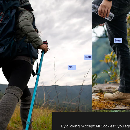
attform, um deine beste
Spaces
Academy
klichen. Mehr als 1 Million
KI-Assistent
Dokumentation
er Kreativen, Unternehmen,
KI-Bildgenerator
Support
Studios.
KI-Videogenerator
AGB
KI-
Datenschutzerkl
Stimmengenerator
Originale
Neu
Stock-Inhalte
Cookie-Richtlinie
MCP für
Vertrauenszentr
Neu
Claude/ChatGPT
Partner
Agenten
Neu
Unternehmen
API
Mobile App
Alle Magnific-Tools
-
2026
Freepik Company S.L.U.
Alle Rechte vorbehalten
.
By clicking “Accept All Cookies”, you ag