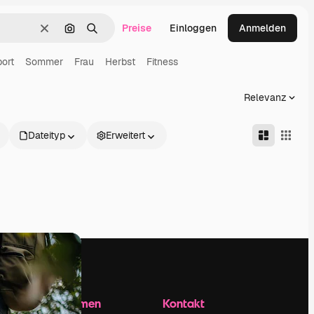
Preise
Einloggen
Anmelden
Löschen
Nach Bild suchen
Suchen
ort
Sommer
Frau
Herbst
Fitness
Relevanz
Dateityp
Erweitert
Unternehmen
Kontakt