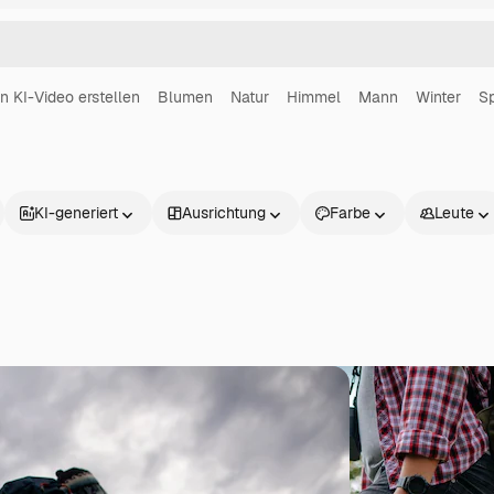
in KI-Video erstellen
Blumen
Natur
Himmel
Mann
Winter
Sp
KI-generiert
Ausrichtung
Farbe
Leute
Produkte
Loslegen