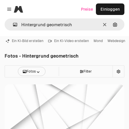
Magnific
Preise
Einloggen
Close menu
Löschen
Nach B
Ein KI-Bild erstellen
Ein KI-Video erstellen
Mond
Webdesign
Fotos - Hintergrund geometrisch
Fotos
Filter