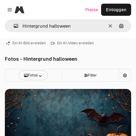
Magnific
Preise
Einloggen
Close menu
Löschen
Nach B
Ein KI-Bild erstellen
Ein KI-Video erstellen
Fotos - Hintergrund halloween
Fotos
Filter