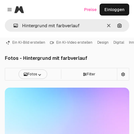
Magnific
Preise
Einloggen
Close menu
Löschen
Nach B
Ein KI-Bild erstellen
Ein KI-Video erstellen
Design
Digital
In
Fotos - Hintergrund mit farbverlauf
Fotos
Filter