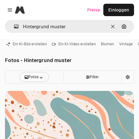
Magnific
Preise
Einloggen
Close menu
Löschen
Nach B
Ein KI-Bild erstellen
Ein KI-Video erstellen
Blumen
Vintage
Fotos - Hintergrund muster
Fotos
Filter