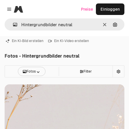
Magnific
Preise
Einloggen
Close menu
Löschen
Nach B
Ein KI-Bild erstellen
Ein KI-Video erstellen
Fotos - Hintergrundbilder neutral
Fotos
Filter