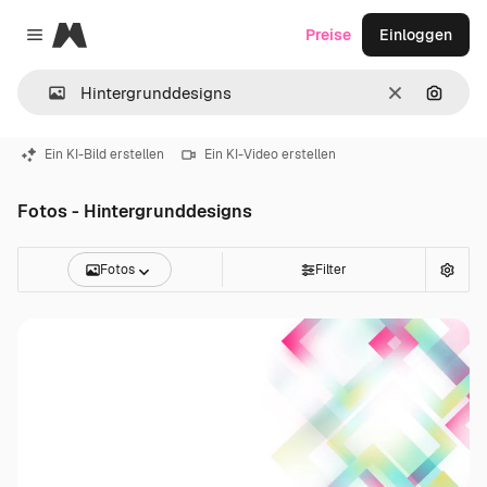
Magnific
Preise
Einloggen
Close menu
Löschen
Nach B
Ein KI-Bild erstellen
Ein KI-Video erstellen
Fotos - Hintergrunddesigns
Fotos
Filter