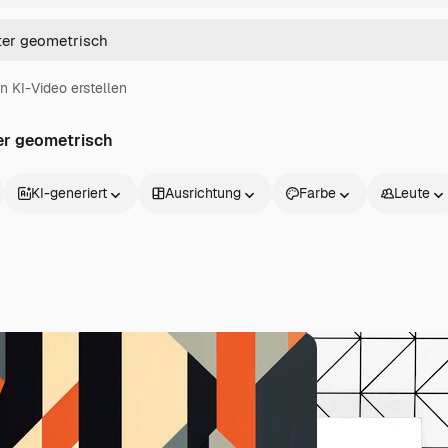
in KI-Video erstellen
er geometrisch
KI-generiert
Ausrichtung
Farbe
Leute
Produkte
Loslegen