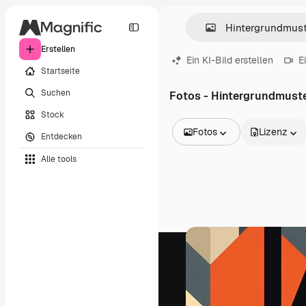
Erstellen
Ein KI-Bild erstellen
E
Startseite
Suchen
Fotos - Hintergrundmust
Stock
Fotos
Lizenz
Entdecken
Alle Bilder
Alle tools
Vektoren
Illustrationen
Fotos
PSD
Vorlagen
Mockups
Videos
Filmmaterial
Motion Graphics
Videovorlagen
Icons
3D-Modelle
Schriftarten