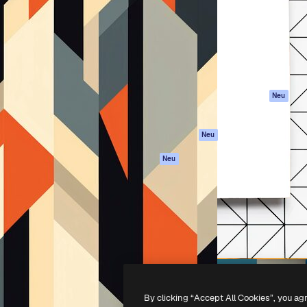
attform, um deine beste
Spaces
Academy
klichen. Mehr als 1 Million
KI-Assistent
Dokumentation
er Kreativen, Unternehmen,
KI-Bildgenerator
Support
Studios.
KI-Videogenerator
AGB
KI-
Datenschutzerkl
Stimmengenerator
Originale
Neu
Stock-Inhalte
Cookie-Richtlinie
MCP für
Vertrauenszentr
Neu
Claude/ChatGPT
Partner
Agenten
Neu
Unternehmen
API
Mobile App
Alle Magnific-Tools
-
2026
Freepik Company S.L.U.
Alle Rechte vorbehalten
.
By clicking “Accept All Cookies”, you ag