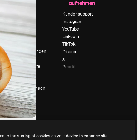
aufnehmen
Preise
Über uns
Kundensupport
Reviews
Instagram
Karriere
YouTube
ärung
Suchtrends
LinkedIn
Blog
TikTok
Veranstaltungen
Discord
um
Slidesgo
X
Deine Inhalte
Reddit
verkaufen
Pressesaal
Suchst du nach
magnific.ai
ree to the storing of cookies on your device to enhance site