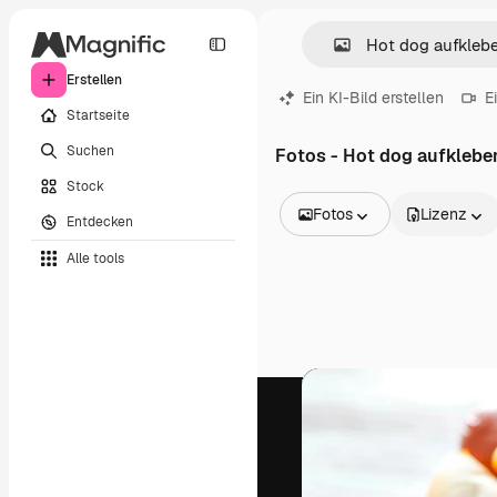
Erstellen
Ein KI-Bild erstellen
E
Startseite
Suchen
Fotos - Hot dog aufklebe
Stock
Fotos
Lizenz
Entdecken
Alle Bilder
Alle tools
Vektoren
Illustrationen
Fotos
PSD
Vorlagen
Mockups
Videos
Filmmaterial
Motion Graphics
Videovorlagen
Icons
3D-Modelle
Schriftarten