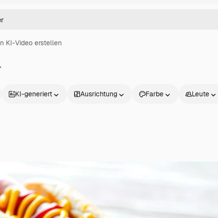
in KI-Video erstellen
r
KI-generiert
Ausrichtung
Farbe
Leute
Produkte
Loslegen