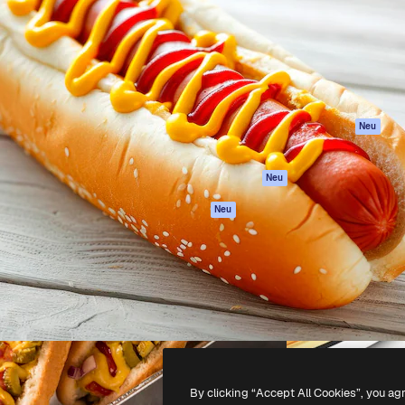
attform, um deine beste
Spaces
Academy
klichen. Mehr als 1 Million
KI-Assistent
Dokumentation
er Kreativen, Unternehmen,
KI-Bildgenerator
Support
Studios.
KI-Videogenerator
AGB
KI-
Datenschutzerkl
Stimmengenerator
Originale
Neu
Stock-Inhalte
Cookie-Richtlinie
MCP für
Vertrauenszentr
Neu
Claude/ChatGPT
Partner
Agenten
Neu
Unternehmen
API
Mobile App
Alle Magnific-Tools
-
2026
Freepik Company S.L.U.
Alle Rechte vorbehalten
.
By clicking “Accept All Cookies”, you ag