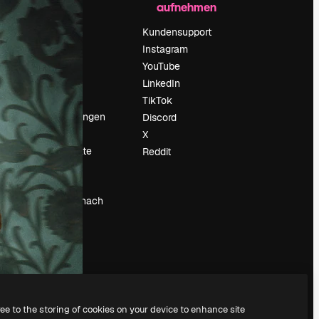
aufnehmen
Preise
Über uns
Kundensupport
Reviews
Instagram
Karriere
YouTube
ärung
Suchtrends
LinkedIn
Blog
TikTok
Veranstaltungen
Discord
um
Slidesgo
X
Deine Inhalte
Reddit
verkaufen
Pressesaal
Suchst du nach
magnific.ai
ree to the storing of cookies on your device to enhance site