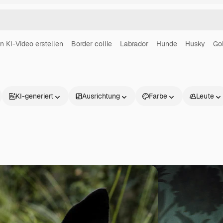
in KI-Video erstellen
Border collie
Labrador
Hunde
Husky
Gol
KI-generiert
Ausrichtung
Farbe
Leute
Produkte
Loslegen