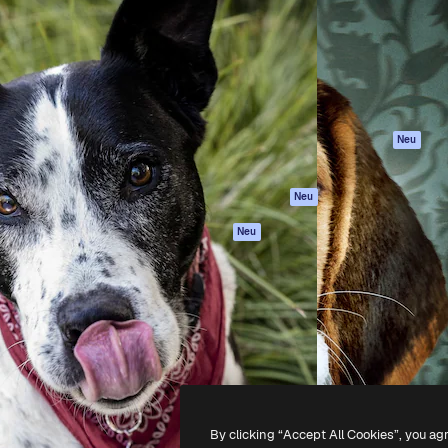
attform, um deine beste
Spaces
Academy
klichen. Mehr als 1 Million
KI-Assistent
Dokumentation
er Kreativen, Unternehmen,
KI-Bildgenerator
Support
Studios.
KI-Videogenerator
AGB
KI-
Datenschutzerkl
Stimmengenerator
Originale
Neu
Stock-Inhalte
Cookie-Richtlinie
MCP für
Vertrauenszentr
Neu
Claude/ChatGPT
Partner
Agenten
Neu
Unternehmen
API
Mobile App
Alle Magnific-Tools
-
2026
Freepik Company S.L.U.
Alle Rechte vorbehalten
.
By clicking “Accept All Cookies”, you ag