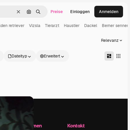
Preise
Einloggen
Anmelden
Löschen
Nach Bild suchen
Suchen
den retriever
Vizsla
Tierarzt
Haustier
Dackel
Berner sennen
Relevanz
Dateityp
Erweitert
Unternehmen
Kontakt