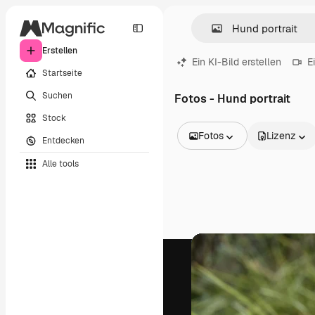
Erstellen
Ein KI-Bild erstellen
E
Startseite
Suchen
Fotos - Hund portrait
Stock
Fotos
Lizenz
Entdecken
Alle Bilder
Alle tools
Vektoren
Illustrationen
Fotos
PSD
Vorlagen
Mockups
Videos
Filmmaterial
Motion Graphics
Videovorlagen
Icons
3D-Modelle
Schriftarten