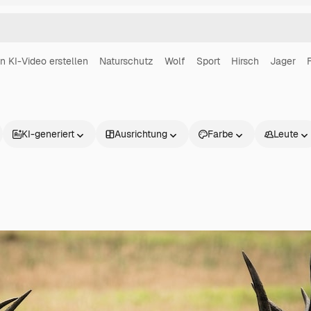
in KI-Video erstellen
Naturschutz
Wolf
Sport
Hirsch
Jager
KI-generiert
Ausrichtung
Farbe
Leute
Produkte
Loslegen