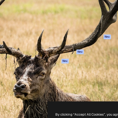
attform, um deine beste
Spaces
Academy
klichen. Mehr als 1 Million
KI-Assistent
Dokumentation
er Kreativen, Unternehmen,
KI-Bildgenerator
Support
Studios.
KI-Videogenerator
AGB
KI-
Datenschutzerkl
Stimmengenerator
Originale
Neu
Stock-Inhalte
Cookie-Richtlinie
MCP für
Vertrauenszentr
Neu
Claude/ChatGPT
Partner
Agenten
Neu
Unternehmen
API
Mobile App
Alle Magnific-Tools
-
2026
Freepik Company S.L.U.
Alle Rechte vorbehalten
.
By clicking “Accept All Cookies”, you ag