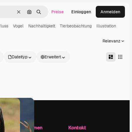
Preise
Einloggen
Anmelden
Löschen
Nach Bild suchen
Suchen
Fluss
Vogel
Nachhaltigkeit
Tierbeobachtung
Illustration
Relevanz
Dateityp
Erweitert
Unternehmen
Kontakt