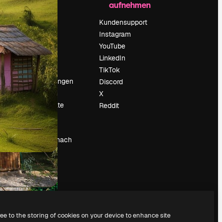
aufnehmen
Preise
Über uns
Kundensupport
Reviews
Instagram
Karriere
YouTube
ärung
Suchtrends
LinkedIn
Blog
TikTok
Veranstaltungen
Discord
um
Slidesgo
X
Deine Inhalte
Reddit
verkaufen
Pressesaal
Suchst du nach
magnific.ai
ree to the storing of cookies on your device to enhance site