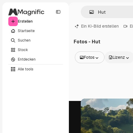
Erstellen
Ein KI-Bild erstellen
E
Startseite
Suchen
Fotos - Hut
Stock
Fotos
Lizenz
Entdecken
Alle Bilder
Alle tools
Vektoren
Illustrationen
Fotos
PSD
Vorlagen
Mockups
Videos
Filmmaterial
Motion Graphics
Videovorlagen
Icons
3D-Modelle
Schriftarten