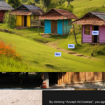
attform, um deine beste
Spaces
Academy
klichen. Mehr als 1 Million
KI-Assistent
Dokumentation
er Kreativen, Unternehmen,
KI-Bildgenerator
Support
Studios.
KI-Videogenerator
AGB
KI-
Datenschutzerkl
Stimmengenerator
Originale
Neu
Stock-Inhalte
Cookie-Richtlinie
MCP für
Vertrauenszentr
Neu
Claude/ChatGPT
Partner
Agenten
Neu
Unternehmen
API
Mobile App
Alle Magnific-Tools
-
2026
Freepik Company S.L.U.
Alle Rechte vorbehalten
.
By clicking “Accept All Cookies”, you ag