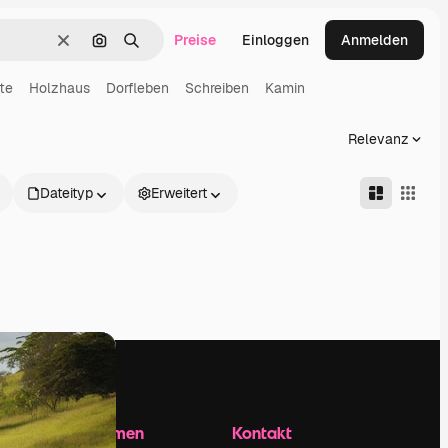
Preise
Einloggen
Anmelden
Löschen
Nach Bild suchen
Suchen
te
Holzhaus
Dorfleben
Schreiben
Kamin
Relevanz
Dateityp
Erweitert
Unternehmen
Kontakt