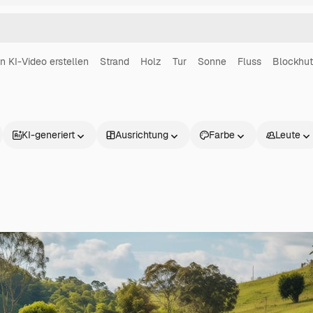
in KI-Video erstellen
Strand
Holz
Tur
Sonne
Fluss
Blockhut
KI-generiert
Ausrichtung
Farbe
Leute
Produkte
Loslegen