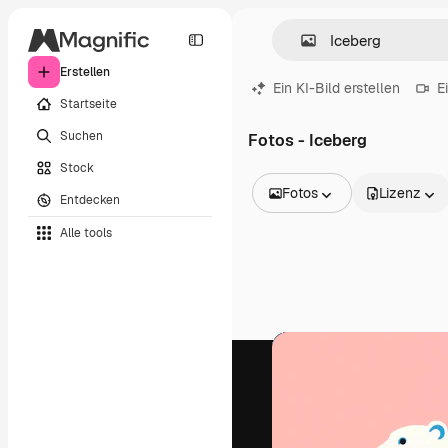
Erstellen
Ein KI-Bild erstellen
E
Startseite
Suchen
Fotos - Iceberg
Stock
Fotos
Lizenz
Entdecken
Alle Bilder
Alle tools
Vektoren
Illustrationen
Fotos
PSD
Vorlagen
Mockups
Videos
Filmmaterial
Motion Graphics
Videovorlagen
Icons
3D-Modelle
Schriftarten