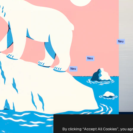
attform, um deine beste
Spaces
Academy
klichen. Mehr als 1 Million
KI-Assistent
Dokumentation
er Kreativen, Unternehmen,
KI-Bildgenerator
Support
Studios.
KI-Videogenerator
AGB
KI-
Datenschutzerkl
Stimmengenerator
Originale
Neu
Stock-Inhalte
Cookie-Richtlinie
MCP für
Vertrauenszentr
Neu
Claude/ChatGPT
Partner
Agenten
Neu
Unternehmen
API
Mobile App
Alle Magnific-Tools
-
2026
Freepik Company S.L.U.
Alle Rechte vorbehalten
.
By clicking “Accept All Cookies”, you ag