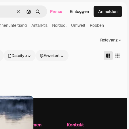
Preise
Einloggen
Anmelden
Löschen
Nach Bild suchen
Suchen
nnenuntergang
Antarktis
Nordpol
Umwelt
Robben
Relevanz
Dateityp
Erweitert
Unternehmen
Kontakt