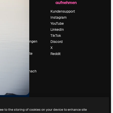
aufnehmen
Preise
Über uns
Kundensupport
Reviews
Instagram
Karriere
YouTube
ärung
Suchtrends
LinkedIn
Blog
TikTok
Veranstaltungen
Discord
um
Slidesgo
X
Deine Inhalte
Reddit
verkaufen
Pressesaal
Suchst du nach
magnific.ai
ree to the storing of cookies on your device to enhance site