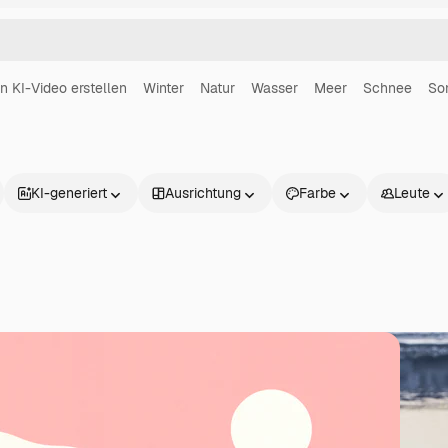
in KI-Video erstellen
Winter
Natur
Wasser
Meer
Schnee
So
KI-generiert
Ausrichtung
Farbe
Leute
Produkte
Loslegen