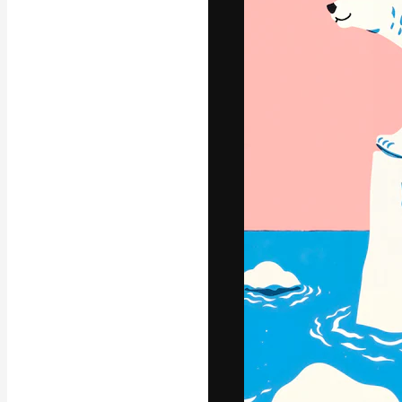
Die kreative Pl
Arbeit zu verwir
Abonnenten unt
Agenturen und 
Deutsch
Copyright © 2010