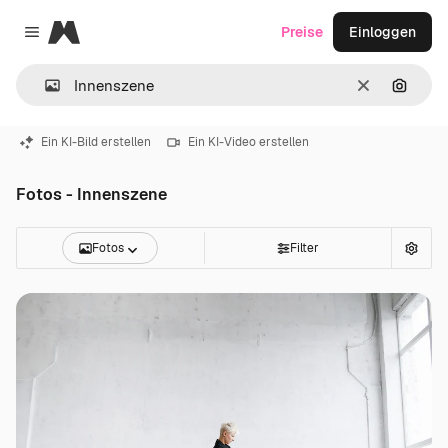
Magnific
Preise
Einloggen
Close menu
Löschen
Nach B
Ein KI-Bild erstellen
Ein KI-Video erstellen
Fotos - Innenszene
Fotos
Filter