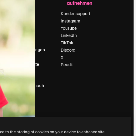
aufnehmen
Preise
Über uns
Kundensupport
Reviews
Instagram
Karriere
YouTube
ärung
Suchtrends
LinkedIn
Blog
TikTok
Veranstaltungen
Discord
um
Slidesgo
X
Deine Inhalte
Reddit
verkaufen
Pressesaal
Suchst du nach
magnific.ai
ree to the storing of cookies on your device to enhance site