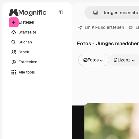
Erstellen
Ein KI-Bild erstellen
E
Startseite
Suchen
Fotos - Junges maedche
Stock
Fotos
Lizenz
Entdecken
Alle Bilder
Alle tools
Vektoren
Illustrationen
Fotos
PSD
Vorlagen
Mockups
Videos
Filmmaterial
Motion Graphics
Videovorlagen
Icons
3D-Modelle
Schriftarten