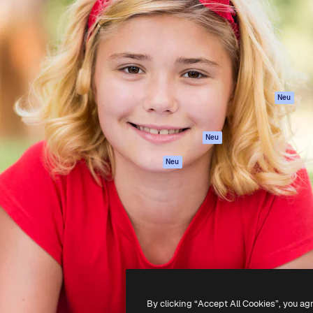
attform, um deine beste
Spaces
Academy
klichen. Mehr als 1 Million
KI-Assistent
Dokumentation
er Kreativen, Unternehmen,
KI-Bildgenerator
Support
Studios.
KI-Videogenerator
AGB
KI-
Datenschutzerkl
Stimmengenerator
Originale
Neu
Stock-Inhalte
Cookie-Richtlinie
MCP für
Vertrauenszentr
Neu
Claude/ChatGPT
Partner
Agenten
Neu
Unternehmen
API
Mobile App
Alle Magnific-Tools
-
2026
Freepik Company S.L.U.
Alle Rechte vorbehalten
.
By clicking “Accept All Cookies”, you ag