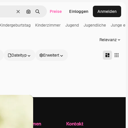
Preise
Einloggen
Anmelden
Löschen
Nach Bild suchen
Suchen
Kindergeburtstag
Kinderzimmer
Jugend
Jugendliche
Junge e
Relevanz
Dateityp
Erweitert
Unternehmen
Kontakt