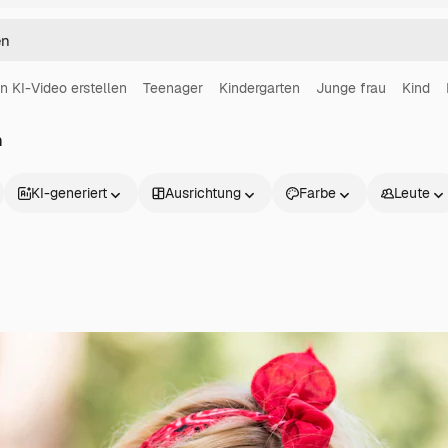
in KI-Video erstellen
Teenager
Kindergarten
Junge frau
Kind
n
KI-generiert
Ausrichtung
Farbe
Leute
Produkte
Loslegen