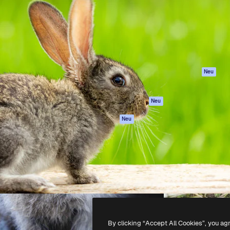
attform, um deine beste
Spaces
Academy
klichen. Mehr als 1 Million
KI-Assistent
Dokumentation
er Kreativen, Unternehmen,
KI-Bildgenerator
Support
Studios.
KI-Videogenerator
AGB
KI-
Datenschutzerkl
Stimmengenerator
Originale
Neu
Stock-Inhalte
Cookie-Richtlinie
MCP für
Vertrauenszentr
Neu
Claude/ChatGPT
Partner
Agenten
Neu
Unternehmen
API
Mobile App
Alle Magnific-Tools
-
2026
Freepik Company S.L.U.
Alle Rechte vorbehalten
.
By clicking “Accept All Cookies”, you ag