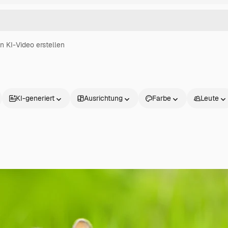
in KI-Video erstellen
KI-generiert
Ausrichtung
Farbe
Leute
Produkte
Loslegen