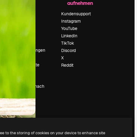
aufnehmen
Preise
Über uns
Kundensupport
Reviews
Instagram
Karriere
YouTube
ärung
Suchtrends
LinkedIn
Blog
TikTok
Veranstaltungen
Discord
um
Slidesgo
X
Deine Inhalte
Reddit
verkaufen
Pressesaal
Suchst du nach
magnific.ai
ree to the storing of cookies on your device to enhance site