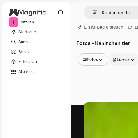
Erstellen
Ein KI-Bild erstellen
E
Startseite
Suchen
Fotos - Kaninchen tier
Stock
Fotos
Lizenz
Entdecken
Alle Bilder
Alle tools
Vektoren
Illustrationen
Fotos
PSD
Vorlagen
Mockups
Videos
Filmmaterial
Motion Graphics
Videovorlagen
Icons
3D-Modelle
Schriftarten