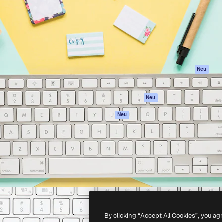
attform, um deine beste
Spaces
Academy
klichen. Mehr als 1 Million
KI-Assistent
Dokumentation
er Kreativen, Unternehmen,
KI-Bildgenerator
Support
Studios.
KI-Videogenerator
AGB
KI-
Datenschutzerkl
Stimmengenerator
Originale
Neu
Stock-Inhalte
Cookie-Richtlinie
MCP für
Vertrauenszentr
Neu
Claude/ChatGPT
Partner
Agenten
Neu
Unternehmen
API
Mobile App
Alle Magnific-Tools
-
2026
Freepik Company S.L.U.
Alle Rechte vorbehalten
.
By clicking “Accept All Cookies”, you ag