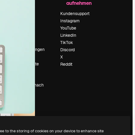
aufnehmen
Preise
Über uns
Kundensupport
Reviews
Instagram
Karriere
YouTube
ärung
Suchtrends
LinkedIn
Blog
TikTok
Veranstaltungen
Discord
um
Slidesgo
X
Deine Inhalte
Reddit
verkaufen
Pressesaal
Suchst du nach
magnific.ai
ree to the storing of cookies on your device to enhance site