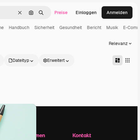
Preise
Einloggen
Anmelden
Löschen
Nach Bild suchen
Suchen
me
Handbuch
Sicherheit
Gesundheit
Bericht
Musik
E-Comm
Relevanz
Dateityp
Erweitert
Unternehmen
Kontakt