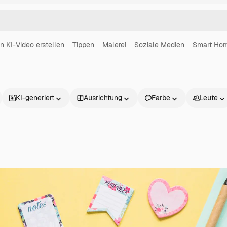
in KI-Video erstellen
Tippen
Malerei
Soziale Medien
Smart Ho
KI-generiert
Ausrichtung
Farbe
Leute
Produkte
Loslegen