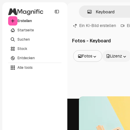
Erstellen
Ein KI-Bild erstellen
E
Startseite
Suchen
Fotos - Keyboard
Stock
Fotos
Lizenz
Entdecken
Alle Bilder
Alle tools
Vektoren
Illustrationen
Fotos
PSD
Vorlagen
Mockups
Videos
Filmmaterial
Motion Graphics
Videovorlagen
Icons
3D-Modelle
Schriftarten