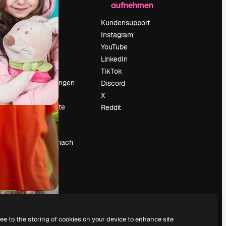
aufnehmen
Preise
Über uns
Kundensupport
Reviews
Instagram
Karriere
YouTube
ärung
Suchtrends
LinkedIn
Blog
TikTok
Veranstaltungen
Discord
um
Slidesgo
X
Deine Inhalte
Reddit
verkaufen
Pressesaal
Suchst du nach
magnific.ai
ree to the storing of cookies on your device to enhance site