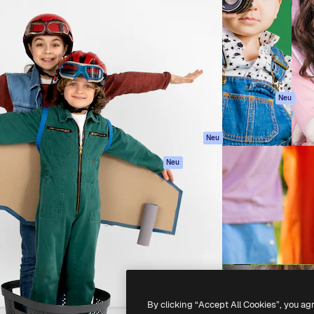
attform, um deine beste
Spaces
Academy
klichen. Mehr als 1 Million
KI-Assistent
Dokumentation
er Kreativen, Unternehmen,
KI-Bildgenerator
Support
Studios.
KI-Videogenerator
AGB
KI-
Datenschutzerkl
Stimmengenerator
Originale
Neu
Stock-Inhalte
Cookie-Richtlinie
MCP für
Vertrauenszentr
Neu
Claude/ChatGPT
Partner
Agenten
Neu
Unternehmen
API
Mobile App
Alle Magnific-Tools
-
2026
Freepik Company S.L.U.
Alle Rechte vorbehalten
.
By clicking “Accept All Cookies”, you ag