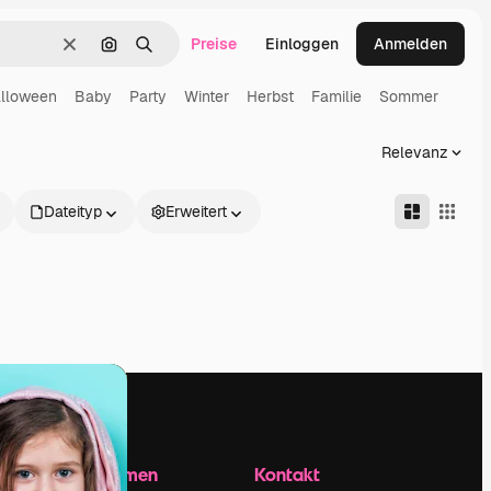
Preise
Einloggen
Anmelden
Löschen
Nach Bild suchen
Suchen
lloween
Baby
Party
Winter
Herbst
Familie
Sommer
Relevanz
Dateityp
Erweitert
Unternehmen
Kontakt