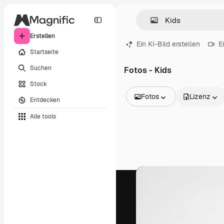
Erstellen
Ein KI-Bild erstellen
E
Startseite
Suchen
Fotos - Kids
Stock
Fotos
Lizenz
Entdecken
Alle Bilder
Alle tools
Vektoren
Illustrationen
Fotos
PSD
Vorlagen
Mockups
Videos
Filmmaterial
Motion Graphics
Videovorlagen
Icons
3D-Modelle
Schriftarten