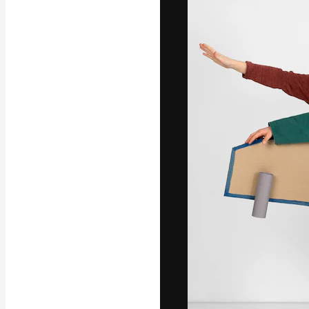
Die kreative Pl
Arbeit zu verwir
Abonnenten unt
Agenturen und 
Deutsch
Copyright © 2010