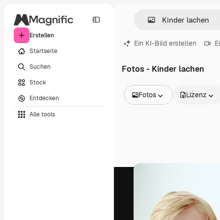
Erstellen
Ein KI-Bild erstellen
E
Startseite
Suchen
Fotos - Kinder lachen
Stock
Fotos
Lizenz
Entdecken
Alle Bilder
Alle tools
Vektoren
Illustrationen
Fotos
PSD
Vorlagen
Mockups
Videos
Filmmaterial
Motion Graphics
Videovorlagen
Icons
3D-Modelle
Schriftarten