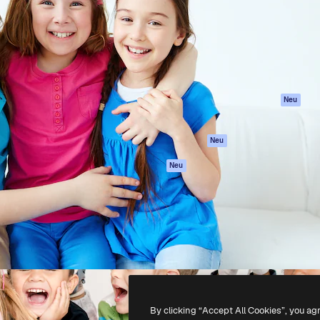
attform, um deine beste
Spaces
Academy
klichen. Mehr als 1 Million
KI-Assistent
Dokumentation
er Kreativen, Unternehmen,
KI-Bildgenerator
Support
Studios.
KI-Videogenerator
AGB
KI-
Datenschutzerkl
Stimmengenerator
Originale
Neu
Stock-Inhalte
Cookie-Richtlinie
MCP für
Vertrauenszentr
Neu
Claude/ChatGPT
Partner
Agenten
Neu
Unternehmen
API
Mobile App
Alle Magnific-Tools
-
2026
Freepik Company S.L.U.
Alle Rechte vorbehalten
.
By clicking “Accept All Cookies”, you ag