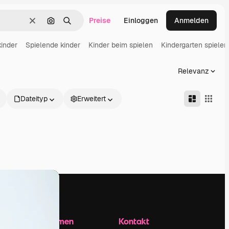
Preise
Einloggen
Anmelden
Löschen
Nach Bild suchen
Suchen
inder
Spielende kinder
Kinder beim spielen
Kindergarten spielen
Relevanz
Dateityp
Erweitert
Unternehmen
Kontakt