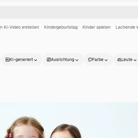
in KI-Video erstellen
Kindergeburtstag
Kinder spielen
Lachende k
KI-generiert
Ausrichtung
Farbe
Leute
Produkte
Loslegen