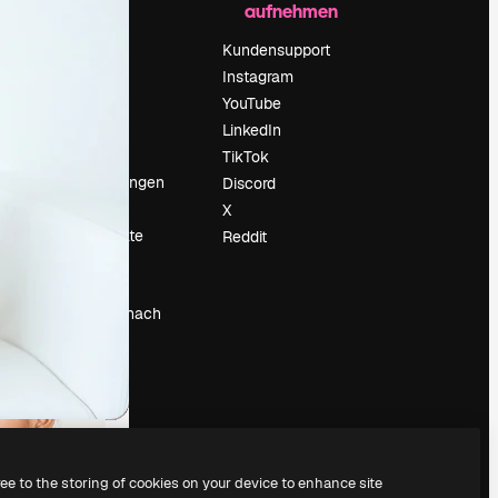
aufnehmen
Preise
Über uns
Kundensupport
Reviews
Instagram
Karriere
YouTube
ärung
Suchtrends
LinkedIn
Blog
TikTok
Veranstaltungen
Discord
um
Slidesgo
X
Deine Inhalte
Reddit
verkaufen
Pressesaal
Suchst du nach
magnific.ai
ree to the storing of cookies on your device to enhance site