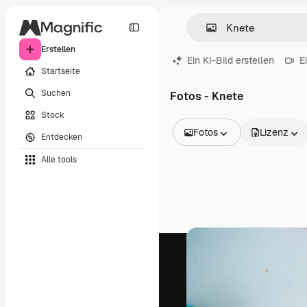
Erstellen
Ein KI-Bild erstellen
E
Startseite
Suchen
Fotos - Knete
Stock
Fotos
Lizenz
Entdecken
Alle Bilder
Alle tools
Vektoren
Illustrationen
Fotos
PSD
Vorlagen
Mockups
Videos
Filmmaterial
Motion Graphics
Videovorlagen
Icons
3D-Modelle
Schriftarten