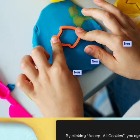
attform, um deine beste
Spaces
Academy
klichen. Mehr als 1 Million
KI-Assistent
Dokumentation
er Kreativen, Unternehmen,
KI-Bildgenerator
Support
Studios.
KI-Videogenerator
AGB
KI-
Datenschutzerkl
Stimmengenerator
Originale
Neu
Stock-Inhalte
Cookie-Richtlinie
MCP für
Vertrauenszentr
Neu
Claude/ChatGPT
Partner
Agenten
Neu
Unternehmen
API
Mobile App
Alle Magnific-Tools
-
2026
Freepik Company S.L.U.
Alle Rechte vorbehalten
.
By clicking “Accept All Cookies”, you ag