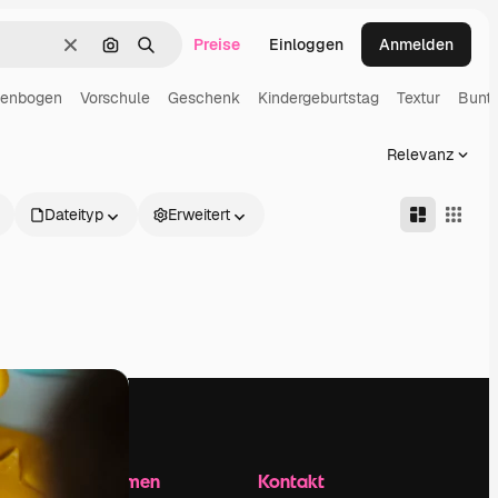
Preise
Einloggen
Anmelden
Löschen
Nach Bild suchen
Suchen
enbogen
Vorschule
Geschenk
Kindergeburtstag
Textur
Bunt
Relevanz
Dateityp
Erweitert
Unternehmen
Kontakt