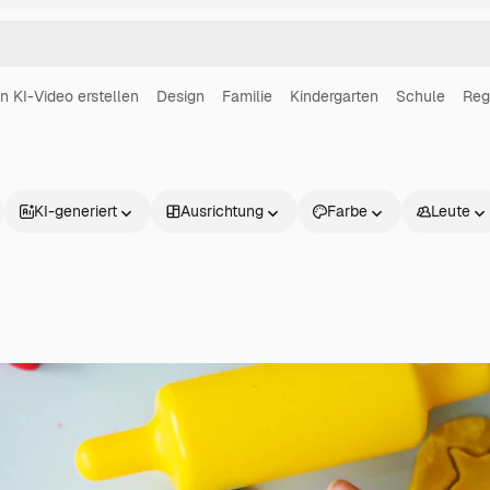
in KI-Video erstellen
Design
Familie
Kindergarten
Schule
Reg
KI-generiert
Ausrichtung
Farbe
Leute
Produkte
Loslegen