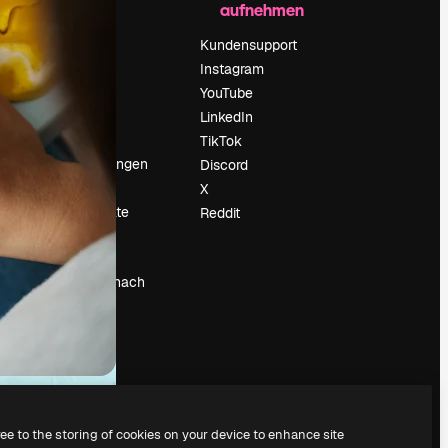
aufnehmen
Preise
Über uns
Kundensupport
Reviews
Instagram
Karriere
YouTube
ärung
Suchtrends
LinkedIn
Blog
TikTok
Veranstaltungen
Discord
um
Slidesgo
X
Deine Inhalte
Reddit
verkaufen
Pressesaal
Suchst du nach
magnific.ai
ree to the storing of cookies on your device to enhance site