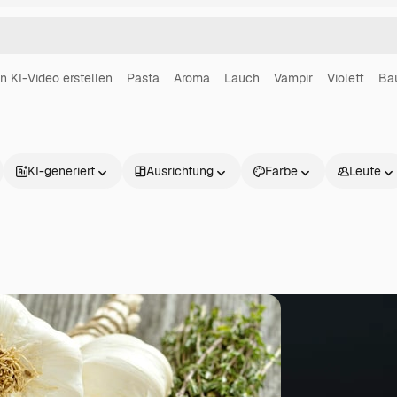
in KI-Video erstellen
Pasta
Aroma
Lauch
Vampir
Violett
Ba
KI-generiert
Ausrichtung
Farbe
Leute
Produkte
Loslegen