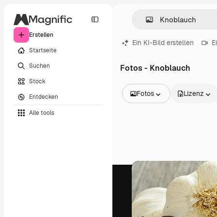
Erstellen
Ein KI-Bild erstellen
E
Startseite
Suchen
Fotos - Knoblauch
Stock
Fotos
Lizenz
Entdecken
Alle Bilder
Alle tools
Vektoren
Illustrationen
Fotos
PSD
Vorlagen
Mockups
Videos
Filmmaterial
Motion Graphics
Videovorlagen
Icons
3D-Modelle
Schriftarten