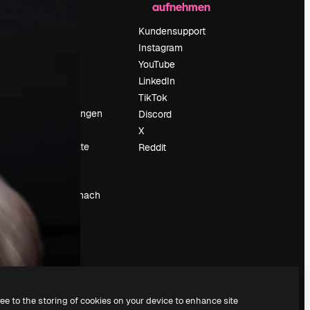
aufnehmen
Preise
Über uns
Kundensupport
Reviews
Instagram
Karriere
YouTube
ärung
Suchtrends
LinkedIn
Blog
TikTok
Veranstaltungen
Discord
um
Slidesgo
X
Deine Inhalte
Reddit
verkaufen
Pressesaal
Suchst du nach
magnific.ai
ree to the storing of cookies on your device to enhance site