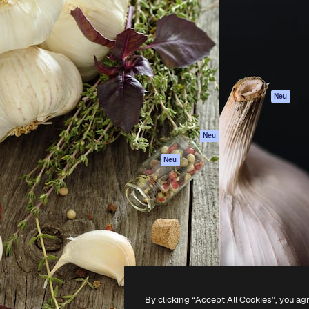
attform, um deine beste
Spaces
Academy
klichen. Mehr als 1 Million
KI-Assistent
Dokumentation
er Kreativen, Unternehmen,
KI-Bildgenerator
Support
Studios.
KI-Videogenerator
AGB
KI-
Datenschutzerkl
Stimmengenerator
Originale
Neu
Stock-Inhalte
Cookie-Richtlinie
MCP für
Vertrauenszentr
Neu
Claude/ChatGPT
Partner
Agenten
Neu
Unternehmen
API
Mobile App
Alle Magnific-Tools
-
2026
Freepik Company S.L.U.
Alle Rechte vorbehalten
.
By clicking “Accept All Cookies”, you ag