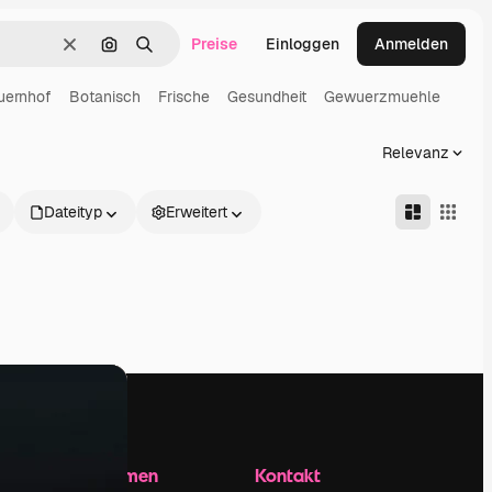
Preise
Einloggen
Anmelden
Löschen
Nach Bild suchen
Suchen
uernhof
Botanisch
Frische
Gesundheit
Gewuerzmuehle
Relevanz
Dateityp
Erweitert
Unternehmen
Kontakt