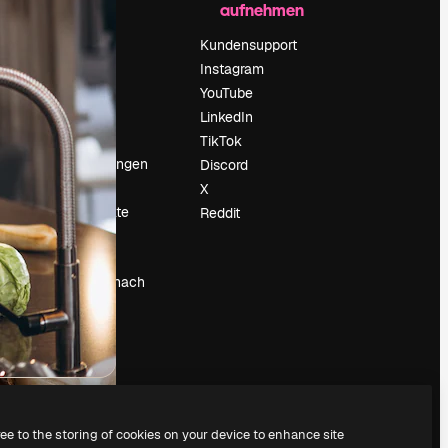
aufnehmen
Preise
Über uns
Kundensupport
Reviews
Instagram
Karriere
YouTube
ärung
Suchtrends
LinkedIn
Blog
TikTok
Veranstaltungen
Discord
um
Slidesgo
X
Deine Inhalte
Reddit
verkaufen
Pressesaal
Suchst du nach
magnific.ai
ree to the storing of cookies on your device to enhance site