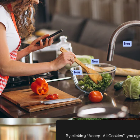
attform, um deine beste
Spaces
Academy
klichen. Mehr als 1 Million
KI-Assistent
Dokumentation
er Kreativen, Unternehmen,
KI-Bildgenerator
Support
Studios.
KI-Videogenerator
AGB
KI-
Datenschutzerkl
Stimmengenerator
Originale
Neu
Stock-Inhalte
Cookie-Richtlinie
MCP für
Vertrauenszentr
Neu
Claude/ChatGPT
Partner
Agenten
Neu
Unternehmen
API
Mobile App
Alle Magnific-Tools
-
2026
Freepik Company S.L.U.
Alle Rechte vorbehalten
.
By clicking “Accept All Cookies”, you ag