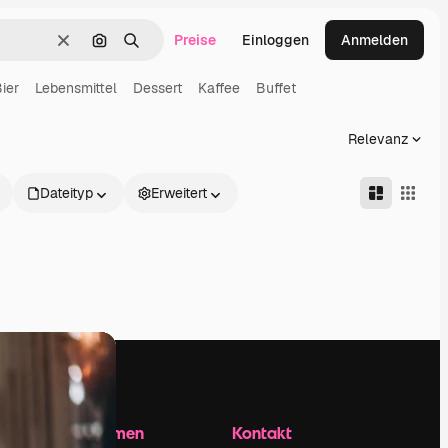
Preise
Einloggen
Anmelden
Löschen
Nach Bild suchen
Suchen
ier
Lebensmittel
Dessert
Kaffee
Buffet
Relevanz
Dateityp
Erweitert
Unternehmen
Kontakt