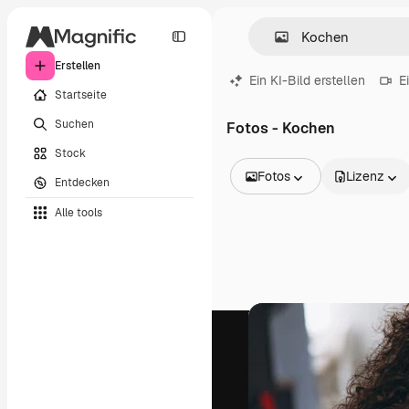
Erstellen
Ein KI-Bild erstellen
E
Startseite
Suchen
Fotos - Kochen
Stock
Fotos
Lizenz
Entdecken
Alle Bilder
Alle tools
Vektoren
Illustrationen
Fotos
PSD
Vorlagen
Mockups
Videos
Filmmaterial
Motion Graphics
Videovorlagen
Icons
3D-Modelle
Schriftarten