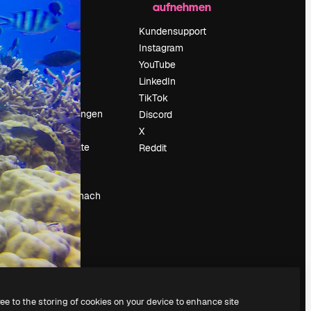
aufnehmen
Preise
Über uns
Kundensupport
Reviews
Instagram
Karriere
YouTube
ärung
Suchtrends
LinkedIn
Blog
TikTok
Veranstaltungen
Discord
um
Slidesgo
X
Deine Inhalte
Reddit
verkaufen
Pressesaal
Suchst du nach
magnific.ai
ree to the storing of cookies on your device to enhance site