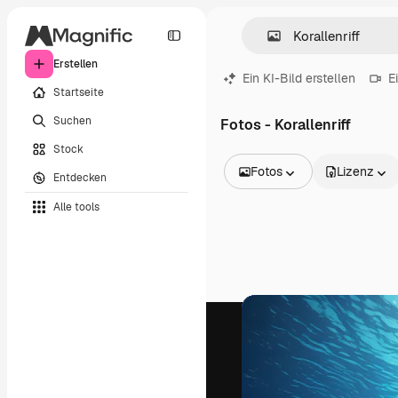
Erstellen
Ein KI-Bild erstellen
E
Startseite
Suchen
Fotos - Korallenriff
Stock
Fotos
Lizenz
Entdecken
Alle Bilder
Alle tools
Vektoren
Illustrationen
Fotos
PSD
Vorlagen
Mockups
Videos
Filmmaterial
Motion Graphics
Videovorlagen
Icons
3D-Modelle
Schriftarten