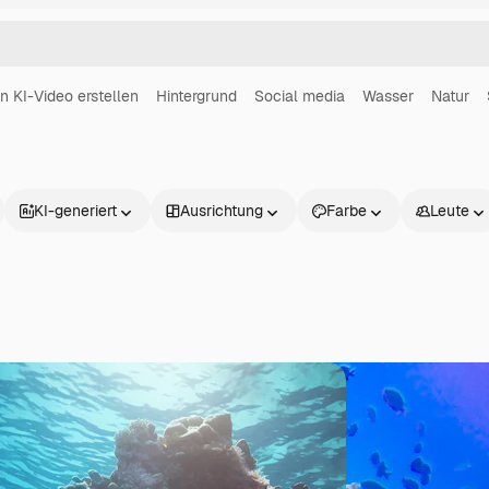
in KI-Video erstellen
Hintergrund
Social media
Wasser
Natur
KI-generiert
Ausrichtung
Farbe
Leute
Produkte
Loslegen