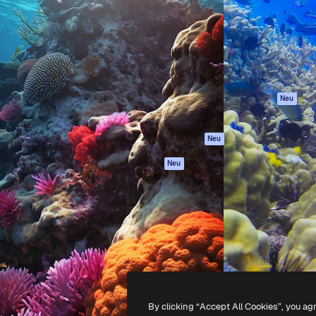
attform, um deine beste
Spaces
Academy
klichen. Mehr als 1 Million
KI-Assistent
Dokumentation
er Kreativen, Unternehmen,
KI-Bildgenerator
Support
Studios.
KI-Videogenerator
AGB
KI-
Datenschutzerkl
Stimmengenerator
Originale
Neu
Stock-Inhalte
Cookie-Richtlinie
MCP für
Vertrauenszentr
Neu
Claude/ChatGPT
Partner
Agenten
Neu
Unternehmen
API
Mobile App
Alle Magnific-Tools
-
2026
Freepik Company S.L.U.
Alle Rechte vorbehalten
.
By clicking “Accept All Cookies”, you ag