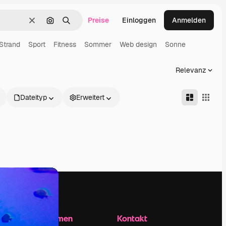
Preise
Einloggen
Anmelden
Löschen
Nach Bild suchen
Suchen
Strand
Sport
Fitness
Sommer
Web design
Sonne
Relevanz
Dateityp
Erweitert
Unternehmen
Kontakt