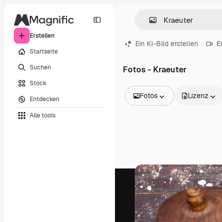
Erstellen
Ein KI-Bild erstellen
E
Startseite
Suchen
Fotos - Kraeuter
Stock
Fotos
Lizenz
Entdecken
Alle Bilder
Alle tools
Vektoren
Illustrationen
Fotos
PSD
Vorlagen
Mockups
Videos
Filmmaterial
Motion Graphics
Videovorlagen
Icons
3D-Modelle
Schriftarten