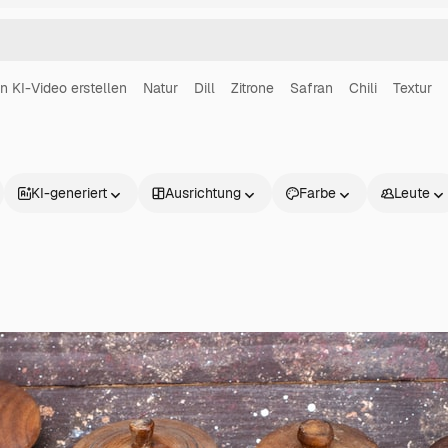
in KI-Video erstellen
Natur
Dill
Zitrone
Safran
Chili
Textur
KI-generiert
Ausrichtung
Farbe
Leute
Produkte
Loslegen