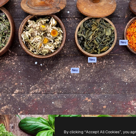
attform, um deine beste
Spaces
Academy
klichen. Mehr als 1 Million
KI-Assistent
Dokumentation
er Kreativen, Unternehmen,
KI-Bildgenerator
Support
Studios.
KI-Videogenerator
AGB
KI-
Datenschutzerkl
Stimmengenerator
Originale
Neu
Stock-Inhalte
Cookie-Richtlinie
MCP für
Vertrauenszentr
Neu
Claude/ChatGPT
Partner
Agenten
Neu
Unternehmen
API
Mobile App
Alle Magnific-Tools
-
2026
Freepik Company S.L.U.
Alle Rechte vorbehalten
.
By clicking “Accept All Cookies”, you ag