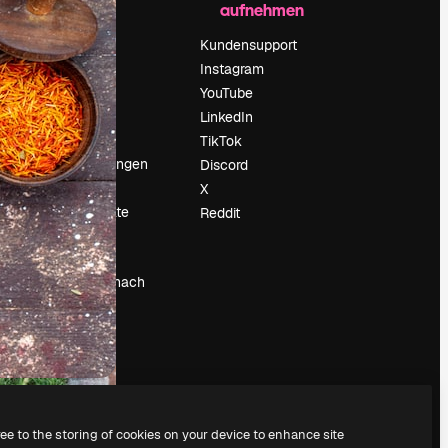
aufnehmen
Preise
Über uns
Kundensupport
Reviews
Instagram
Karriere
YouTube
ärung
Suchtrends
LinkedIn
Blog
TikTok
Veranstaltungen
Discord
um
Slidesgo
X
Deine Inhalte
Reddit
verkaufen
Pressesaal
Suchst du nach
magnific.ai
ree to the storing of cookies on your device to enhance site