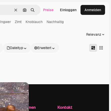
Preise
Einloggen
Anmelden
Löschen
Nach Bild suchen
Suchen
Ingwer
Zimt
Knoblauch
Nachhaltig
Relevanz
Dateityp
Erweitert
Unternehmen
Kontakt