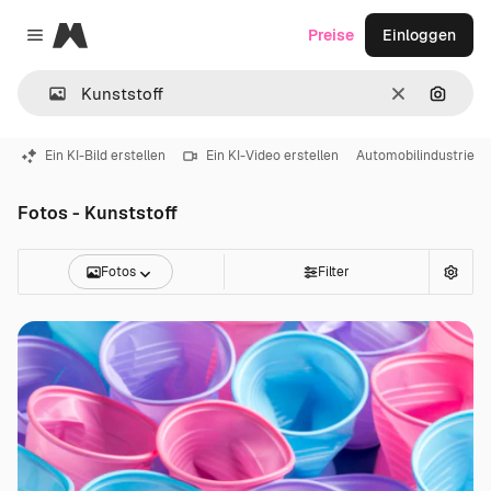
Magnific
Preise
Einloggen
Close menu
Löschen
Nach B
Ein KI-Bild erstellen
Ein KI-Video erstellen
Automobilindustrie
Fotos - Kunststoff
Fotos
Filter