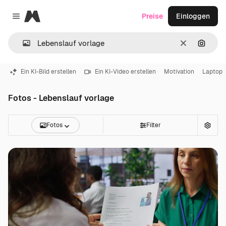
Magnific
Preise
Einloggen
Close menu
Löschen
Nach B
Ein KI-Bild erstellen
Ein KI-Video erstellen
Motivation
Laptop
Fotos - Lebenslauf vorlage
Fotos
Filter