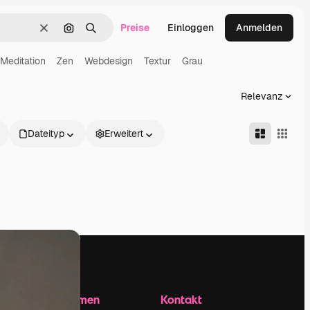
Preise
Einloggen
Anmelden
Löschen
Nach Bild suchen
Suchen
Meditation
Zen
Webdesign
Textur
Grau
Relevanz
Dateityp
Erweitert
Unternehmen
Kontakt