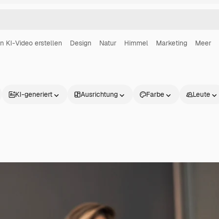
in KI-Video erstellen
Design
Natur
Himmel
Marketing
Meer
KI-generiert
Ausrichtung
Farbe
Leute
Produkte
Loslegen