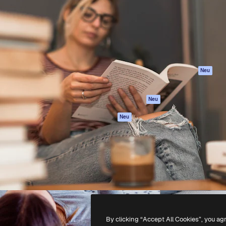
attform, um deine beste
Spaces
Academy
klichen. Mehr als 1 Million
KI-Assistent
Dokumentation
er Kreativen, Unternehmen,
KI-Bildgenerator
Support
Studios.
KI-Videogenerator
AGB
KI-
Datenschutzerkl
Stimmengenerator
Originale
Neu
Stock-Inhalte
Cookie-Richtlinie
MCP für
Vertrauenszentr
Neu
Claude/ChatGPT
Partner
Agenten
Neu
Unternehmen
API
Mobile App
Alle Magnific-Tools
-
2026
Freepik Company S.L.U.
Alle Rechte vorbehalten
.
By clicking “Accept All Cookies”, you ag