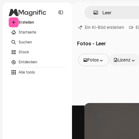
Erstellen
Ein KI-Bild erstellen
E
Startseite
Suchen
Fotos - Leer
Stock
Fotos
Lizenz
Entdecken
Alle Bilder
Alle tools
Vektoren
Illustrationen
Fotos
PSD
Vorlagen
Mockups
Videos
Filmmaterial
Motion Graphics
Videovorlagen
Icons
3D-Modelle
Schriftarten