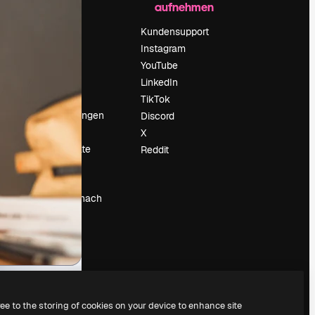
aufnehmen
Preise
Über uns
Kundensupport
Reviews
Instagram
Karriere
YouTube
ärung
Suchtrends
LinkedIn
Blog
TikTok
Veranstaltungen
Discord
um
Slidesgo
X
Deine Inhalte
Reddit
verkaufen
Pressesaal
Suchst du nach
magnific.ai
ree to the storing of cookies on your device to enhance site