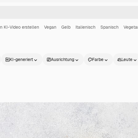
in KI-Video erstellen
Vegan
Gelb
Italienisch
Spanisch
Vegeta
KI-generiert
Ausrichtung
Farbe
Leute
Produkte
Loslegen