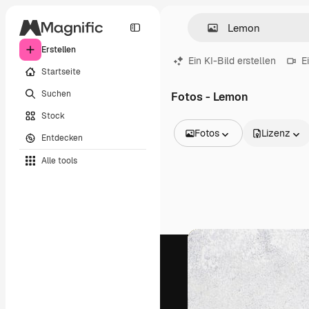
Erstellen
Ein KI-Bild erstellen
E
Startseite
Suchen
Fotos - Lemon
Stock
Fotos
Lizenz
Entdecken
Alle Bilder
Alle tools
Vektoren
Illustrationen
Fotos
PSD
Vorlagen
Mockups
Videos
Filmmaterial
Motion Graphics
Videovorlagen
Icons
3D-Modelle
Schriftarten