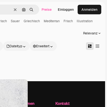
Preise
Einloggen
Anmelden
Löschen
Nach Bild suchen
Suchen
risch
Sauer
Griechisch
Mediterran
Frisch
Illustration
Relevanz
Dateityp
Erweitert
Unternehmen
Kontakt