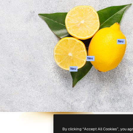
attform, um deine beste
Spaces
Academy
klichen. Mehr als 1 Million
KI-Assistent
Dokumentation
er Kreativen, Unternehmen,
KI-Bildgenerator
Support
Studios.
KI-Videogenerator
AGB
KI-
Datenschutzerkl
Stimmengenerator
Originale
Neu
Stock-Inhalte
Cookie-Richtlinie
MCP für
Vertrauenszentr
Neu
Claude/ChatGPT
Partner
Agenten
Neu
Unternehmen
API
Mobile App
Alle Magnific-Tools
-
2026
Freepik Company S.L.U.
Alle Rechte vorbehalten
.
By clicking “Accept All Cookies”, you ag