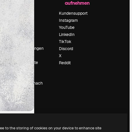
aufnehmen
Preise
Über uns
Kundensupport
Reviews
Instagram
Karriere
YouTube
ärung
Suchtrends
LinkedIn
Blog
TikTok
Veranstaltungen
Discord
um
Slidesgo
X
Deine Inhalte
Reddit
verkaufen
Pressesaal
Suchst du nach
magnific.ai
ree to the storing of cookies on your device to enhance site