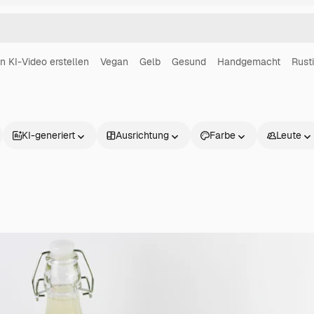
in KI-Video erstellen
Vegan
Gelb
Gesund
Handgemacht
Rusti
KI-generiert
Ausrichtung
Farbe
Leute
Produkte
Loslegen