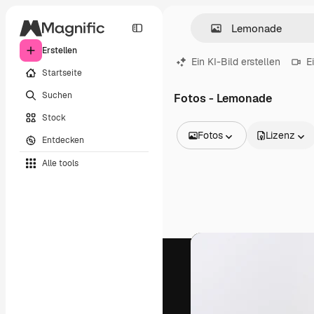
Erstellen
Ein KI-Bild erstellen
E
Startseite
Suchen
Fotos - Lemonade
Stock
Fotos
Lizenz
Entdecken
Alle Bilder
Alle tools
Vektoren
Illustrationen
Fotos
PSD
Vorlagen
Mockups
Videos
Filmmaterial
Motion Graphics
Videovorlagen
Icons
3D-Modelle
Schriftarten