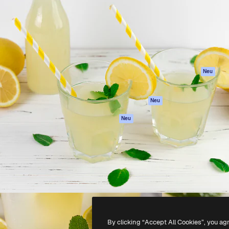
attform, um deine beste
Spaces
Academy
klichen. Mehr als 1 Million
KI-Assistent
Dokumentation
er Kreativen, Unternehmen,
KI-Bildgenerator
Support
Studios.
KI-Videogenerator
AGB
KI-
Datenschutzerkl
Stimmengenerator
Originale
Neu
Stock-Inhalte
Cookie-Richtlinie
MCP für
Vertrauenszentr
Neu
Claude/ChatGPT
Partner
Agenten
Neu
Unternehmen
API
Mobile App
Alle Magnific-Tools
-
2026
Freepik Company S.L.U.
Alle Rechte vorbehalten
.
By clicking “Accept All Cookies”, you ag