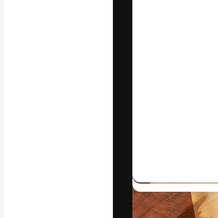
Die kreative Pl
Arbeit zu verwir
Abonnenten unt
Agenturen und 
Deutsch
Copyright © 2010