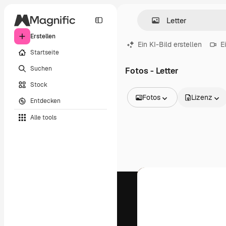
Erstellen
Ein KI-Bild erstellen
E
Startseite
Suchen
Fotos - Letter
Stock
Fotos
Lizenz
Entdecken
Alle Bilder
Alle tools
Vektoren
Illustrationen
Fotos
PSD
Vorlagen
Mockups
Videos
Filmmaterial
Motion Graphics
Videovorlagen
Icons
3D-Modelle
Schriftarten