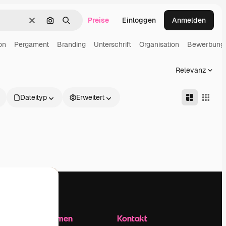
Preise
Einloggen
Anmelden
Löschen
Nach Bild suchen
Suchen
on
Pergament
Branding
Unterschrift
Organisation
Bewerbung
Relevanz
Dateityp
Erweitert
Unternehmen
Kontakt