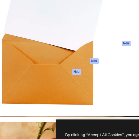
attform, um deine beste
Spaces
Academy
klichen. Mehr als 1 Million
KI-Assistent
Dokumentation
er Kreativen, Unternehmen,
KI-Bildgenerator
Support
Studios.
KI-Videogenerator
AGB
KI-
Datenschutzerkl
Stimmengenerator
Originale
Neu
Stock-Inhalte
Cookie-Richtlinie
MCP für
Vertrauenszentr
Neu
Claude/ChatGPT
Partner
Agenten
Neu
Unternehmen
API
Mobile App
Alle Magnific-Tools
-
2026
Freepik Company S.L.U.
Alle Rechte vorbehalten
.
By clicking “Accept All Cookies”, you ag