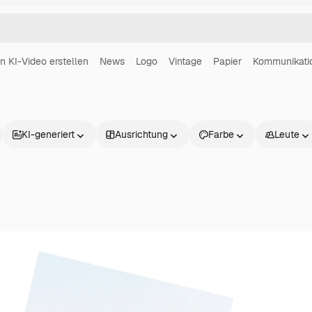
in KI-Video erstellen
News
Logo
Vintage
Papier
Kommunikati
KI-generiert
Ausrichtung
Farbe
Leute
Produkte
Loslegen