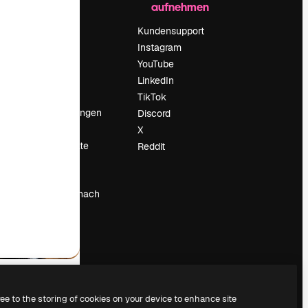
aufnehmen
Preise
Über uns
Kundensupport
Reviews
Instagram
Karriere
YouTube
ärung
Suchtrends
LinkedIn
Blog
TikTok
Veranstaltungen
Discord
um
Slidesgo
X
Deine Inhalte
Reddit
verkaufen
Pressesaal
Suchst du nach
magnific.ai
ree to the storing of cookies on your device to enhance site