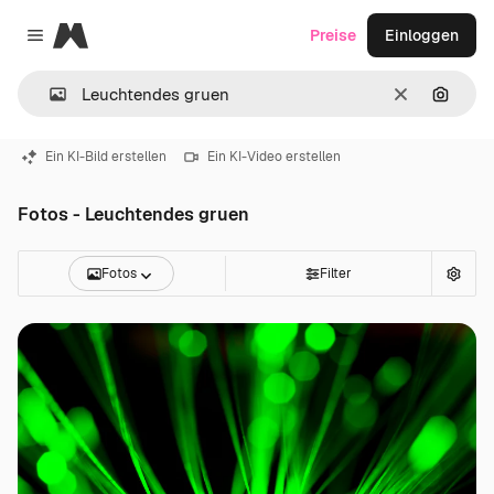
Magnific
Preise
Einloggen
Close menu
Löschen
Nach B
Ein KI-Bild erstellen
Ein KI-Video erstellen
Fotos - Leuchtendes gruen
Fotos
Filter