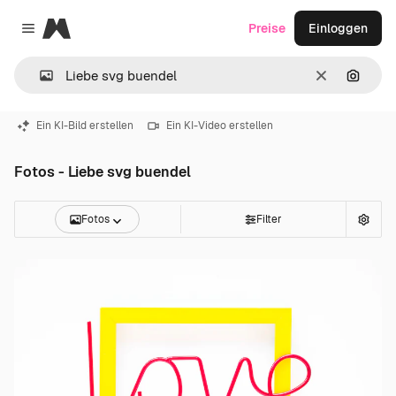
Magnific
Preise
Einloggen
Close menu
Löschen
Nach B
Ein KI-Bild erstellen
Ein KI-Video erstellen
Fotos - Liebe svg buendel
Fotos
Filter