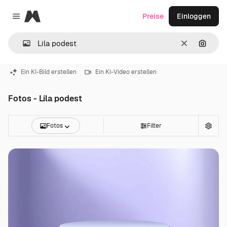
Magnific
Preise
Einloggen
Close menu
Löschen
Nach B
Ein KI-Bild erstellen
Ein KI-Video erstellen
Fotos - Lila podest
Fotos
Filter