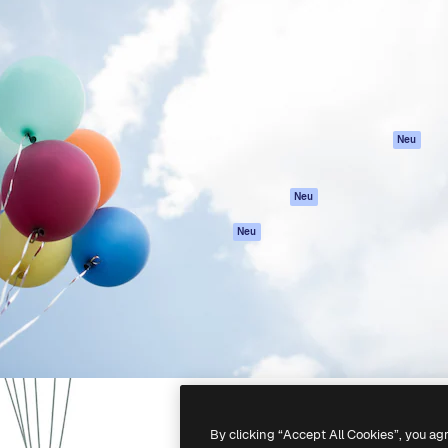
attform, um deine beste
Spaces
Academy
klichen. Mehr als 1 Million
KI-Assistent
Dokumentation
er Kreativen, Unternehmen,
KI-Bildgenerator
Support
Studios.
KI-Videogenerator
AGB
KI-
Datenschutzerkl
Stimmengenerator
Originale
Neu
Stock-Inhalte
Cookie-Richtlinie
MCP für
Vertrauenszentr
Neu
Claude/ChatGPT
Partner
Agenten
Neu
Unternehmen
API
Mobile App
Alle Magnific-Tools
-
2026
Freepik Company S.L.U.
Alle Rechte vorbehalten
.
By clicking “Accept All Cookies”, you ag