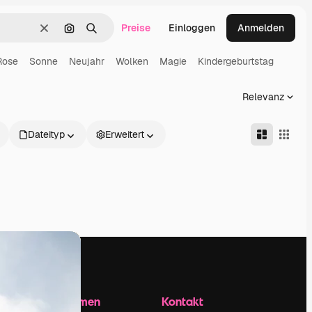
Preise
Einloggen
Anmelden
Löschen
Nach Bild suchen
Suchen
Rose
Sonne
Neujahr
Wolken
Magie
Kindergeburtstag
Relevanz
Dateityp
Erweitert
Unternehmen
Kontakt