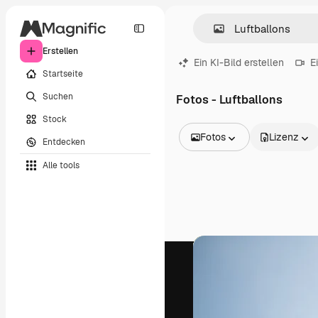
Erstellen
Ein KI-Bild erstellen
E
Startseite
Suchen
Fotos - Luftballons
Stock
Fotos
Lizenz
Entdecken
Alle Bilder
Alle tools
Vektoren
Illustrationen
Fotos
PSD
Vorlagen
Mockups
Videos
Filmmaterial
Motion Graphics
Videovorlagen
Icons
3D-Modelle
Schriftarten