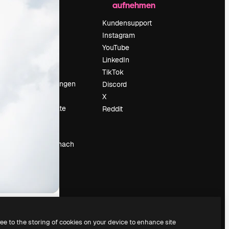
aufnehmen
Preise
Über uns
Kundensupport
Reviews
Instagram
Karriere
YouTube
ärung
Suchtrends
LinkedIn
Blog
TikTok
Veranstaltungen
Discord
um
Slidesgo
X
Deine Inhalte
Reddit
verkaufen
Pressesaal
Suchst du nach
magnific.ai
ree to the storing of cookies on your device to enhance site