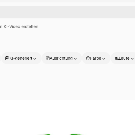
in KI-Video erstellen
KI-generiert
Ausrichtung
Farbe
Leute
Produkte
Loslegen