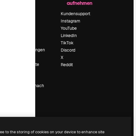
aufnehmen
Preise
Über uns
Kundensupport
Reviews
Instagram
Karriere
YouTube
ärung
Suchtrends
LinkedIn
Blog
TikTok
Veranstaltungen
Discord
um
Slidesgo
X
Deine Inhalte
Reddit
verkaufen
Pressesaal
Suchst du nach
magnific.ai
ree to the storing of cookies on your device to enhance site