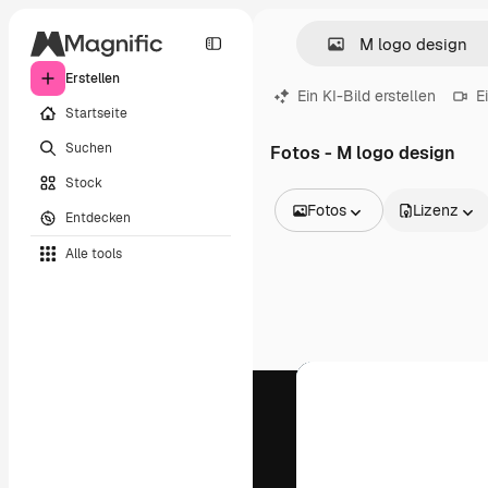
Erstellen
Ein KI-Bild erstellen
E
Startseite
Suchen
Fotos - M logo design
Stock
Fotos
Lizenz
Entdecken
Alle Bilder
Alle tools
Vektoren
Illustrationen
Fotos
PSD
Vorlagen
Mockups
Videos
Filmmaterial
Motion Graphics
Videovorlagen
Icons
3D-Modelle
Schriftarten