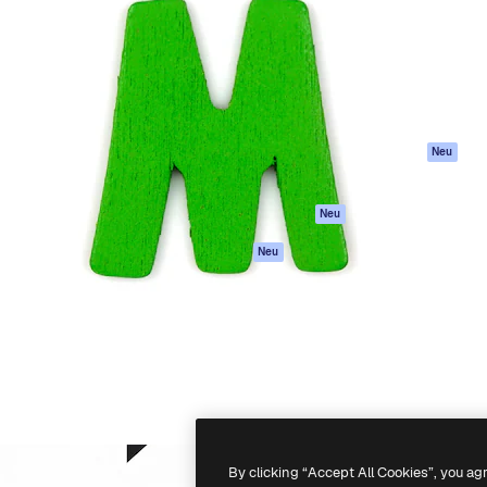
attform, um deine beste
Spaces
Academy
klichen. Mehr als 1 Million
KI-Assistent
Dokumentation
er Kreativen, Unternehmen,
KI-Bildgenerator
Support
Studios.
KI-Videogenerator
AGB
KI-
Datenschutzerkl
Stimmengenerator
Originale
Neu
Stock-Inhalte
Cookie-Richtlinie
MCP für
Vertrauenszentr
Neu
Claude/ChatGPT
Partner
Agenten
Neu
Unternehmen
API
Mobile App
Alle Magnific-Tools
-
2026
Freepik Company S.L.U.
Alle Rechte vorbehalten
.
By clicking “Accept All Cookies”, you ag