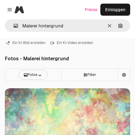
Magnific
Preise
Einloggen
Close menu
Löschen
Nach B
Ein KI-Bild erstellen
Ein KI-Video erstellen
Fotos - Malerei hintergrund
Fotos
Filter