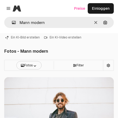
Magnific
Preise
Einloggen
Close menu
Löschen
Nach B
Ein KI-Bild erstellen
Ein KI-Video erstellen
Fotos - Mann modern
Fotos
Filter