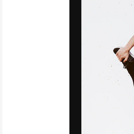
Die kreative Pl
Arbeit zu verwir
Abonnenten unt
Agenturen und 
Deutsch
Copyright © 2010