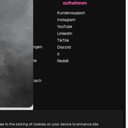
aufnehmen
Preise
Über uns
Kundensupport
Reviews
Instagram
Karriere
YouTube
ärung
Suchtrends
LinkedIn
Blog
TikTok
Veranstaltungen
Discord
um
Slidesgo
X
Deine Inhalte
Reddit
verkaufen
Pressesaal
Suchst du nach
magnific.ai
ree to the storing of cookies on your device to enhance site