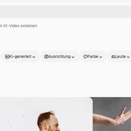
in KI-Video erstellen
KI-generiert
Ausrichtung
Farbe
Leute
Produkte
Loslegen