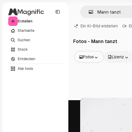
Erstellen
Ein KI-Bild erstellen
E
Startseite
Suchen
Fotos - Mann tanzt
Stock
Fotos
Lizenz
Entdecken
Alle Bilder
Alle tools
Vektoren
Illustrationen
Fotos
PSD
Vorlagen
Mockups
Videos
Filmmaterial
Motion Graphics
Videovorlagen
Icons
3D-Modelle
Schriftarten