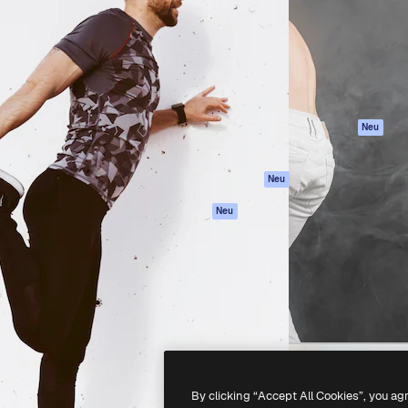
attform, um deine beste
Spaces
Academy
klichen. Mehr als 1 Million
KI-Assistent
Dokumentation
er Kreativen, Unternehmen,
KI-Bildgenerator
Support
Studios.
KI-Videogenerator
AGB
KI-
Datenschutzerkl
Stimmengenerator
Originale
Neu
Stock-Inhalte
Cookie-Richtlinie
MCP für
Vertrauenszentr
Neu
Claude/ChatGPT
Partner
Agenten
Neu
Unternehmen
API
Mobile App
Alle Magnific-Tools
-
2026
Freepik Company S.L.U.
Alle Rechte vorbehalten
.
By clicking “Accept All Cookies”, you ag