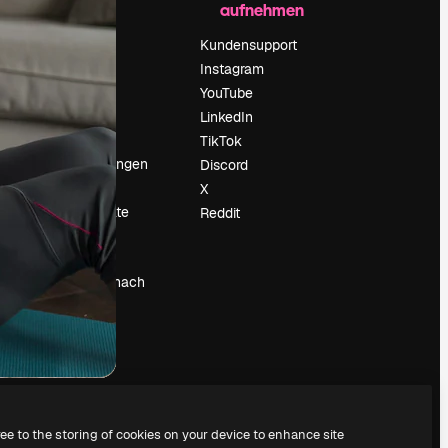
aufnehmen
Preise
Über uns
Kundensupport
Reviews
Instagram
Karriere
YouTube
ärung
Suchtrends
LinkedIn
Blog
TikTok
Veranstaltungen
Discord
um
Slidesgo
X
Deine Inhalte
Reddit
verkaufen
Pressesaal
Suchst du nach
magnific.ai
ree to the storing of cookies on your device to enhance site