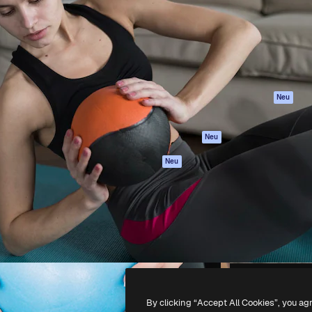
attform, um deine beste
Spaces
Academy
klichen. Mehr als 1 Million
KI-Assistent
Dokumentation
er Kreativen, Unternehmen,
KI-Bildgenerator
Support
Studios.
KI-Videogenerator
AGB
KI-
Datenschutzerkl
Stimmengenerator
Originale
Neu
Stock-Inhalte
Cookie-Richtlinie
MCP für
Vertrauenszentr
Neu
Claude/ChatGPT
Partner
Agenten
Neu
Unternehmen
API
Mobile App
Alle Magnific-Tools
-
2026
Freepik Company S.L.U.
Alle Rechte vorbehalten
.
By clicking “Accept All Cookies”, you ag