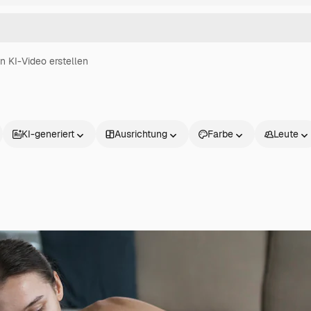
in KI-Video erstellen
KI-generiert
Ausrichtung
Farbe
Leute
Produkte
Loslegen