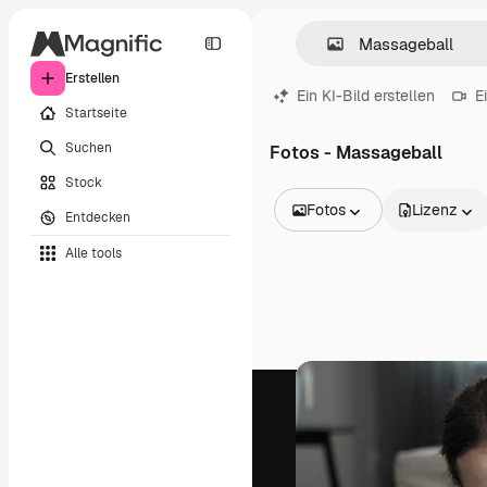
Erstellen
Ein KI-Bild erstellen
E
Startseite
Suchen
Fotos - Massageball
Stock
Fotos
Lizenz
Entdecken
Alle Bilder
Alle tools
Vektoren
Illustrationen
Fotos
PSD
Vorlagen
Mockups
Videos
Filmmaterial
Motion Graphics
Videovorlagen
Icons
3D-Modelle
Schriftarten